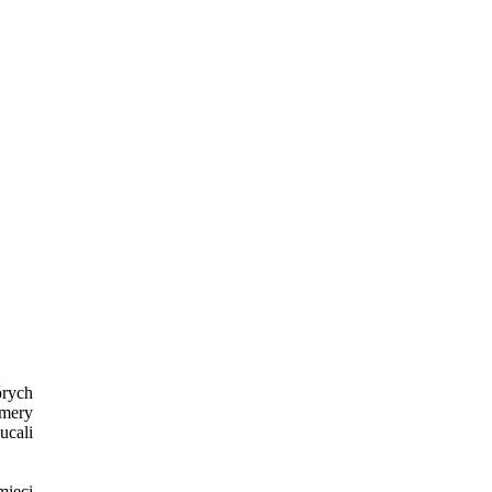
órych
amery
ucali
mieci