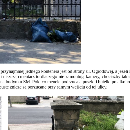
przynajmniej jednego kontenera jest od strony ul. Ogrodowej, a jeżel
i i niszczą cmentarz to dlaczego nie zamontują kamery, chociażby takie
na budynku SM. Póki co menele podrzucają puszki i butelki po alkoho
uste znicze są porzucane przy samym wejściu od tej ulicy.