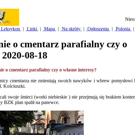
Nieof
Leksykon
|
Linki
|
Mapa
|
Na skróty
|
Ogłoszenia
|
Polonia
|
nie o cmentarz parafialny czy o
2020-08-18
ie o cmentarz parafialny czy o własne interesy?
ownicy cmentarza nie zmieniają swoich nawyków i wbrew pomysłow
l. Kościuszki.
li swoje śmieci (worki niebieskie ) nie przejmują się brakiem konten
ny BZK plan spalił na panewce.