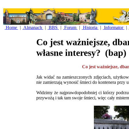
Home
|
Almanach
|
BBS
|
Forum
|
Historia
|
Informator
|
Co jest ważniejsze, dba
własne interesy?
(bap)
Co jest ważniejsze, dban
Jak widać na zamieszczonych zdjęciach, użytk
nie zamierzają wynosić śmieci do kontenera przy u
Widzimy że najprawdopodobniej ci którzy podrzuca
przywożą i tak tam swoje śmieci, więc cały mister