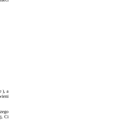
 ), a
wieni
czego
j, Ci