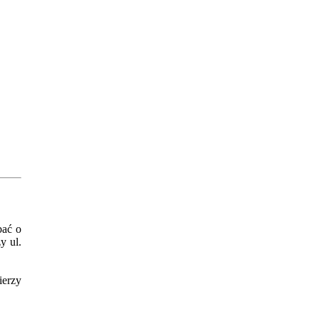
bać o
y ul.
ierzy