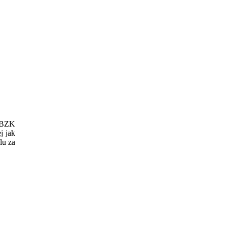
i BZK
j jak
lu za