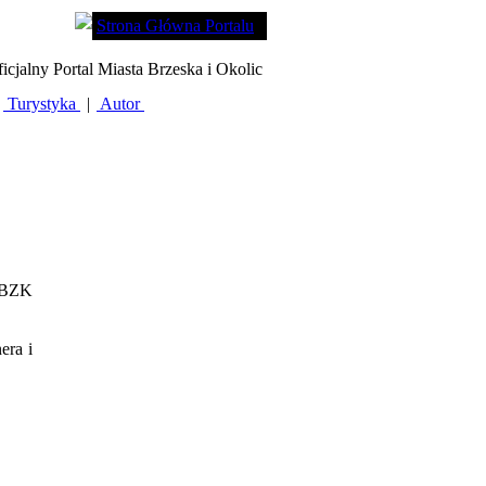
Strona Główna Portalu
icjalny Portal Miasta Brzeska i Okolic
Turystyka
|
Autor
i BZK
era i