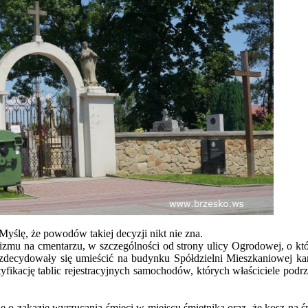
ślę, że powodów takiej decyzji nikt nie zna.
zmu na cmentarzu, w szczególności od strony ulicy Ogrodowej, o kt
 zdecydowały się umieścić na budynku Spółdzielni Mieszkaniowej k
fikację tablic rejestracyjnych samochodów, których właściciele podrz
 o zakazie wyrzucania śmieci w miejscu śmietnika oraz, że kosz na ś