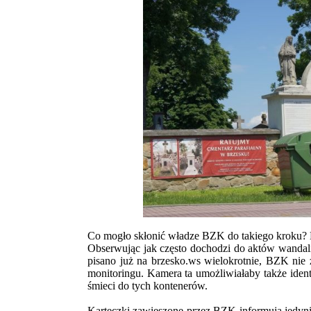
Co mogło skłonić władze BZK do takiego kroku? My
Obserwując jak często dochodzi do aktów wandali
pisano już na brzesko.ws wielokrotnie, BZK nie
monitoringu. Kamera ta umożliwiałaby także identy
śmieci do tych kontenerów.
Karteczki zawieszone przez BZK informują jedynie