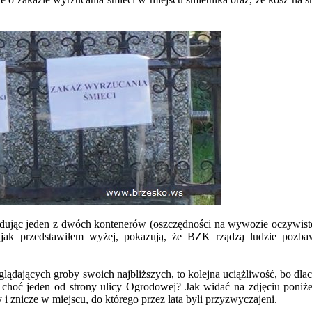
ując jeden z dwóch kontenerów (oszczędności na wywozie oczywiste
 jak przedstawiłem wyżej, pokazują, że BZK rządzą ludzie pozba
lądających groby swoich najbliższych, to kolejna uciążliwość, bo dla
hoć jeden od strony ulicy Ogrodowej? Jak widać na zdjęciu poniże
y i znicze w miejscu, do którego przez lata byli przyzwyczajeni.