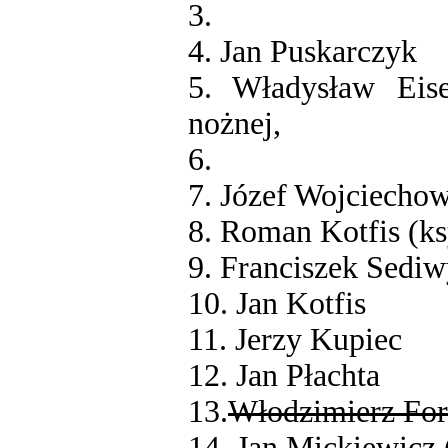
3.
4. Jan Puskarczyk
5. Władysław Eise
nożnej,
6.
7. Józef Wojciechow
8. Roman Kotfis (k
9. Franciszek Sedi
10. Jan Kotfis
11. Jerzy Kupiec
12. Jan Płachta
13.
Włodzimierz For
14. Jan Mickiewicz 