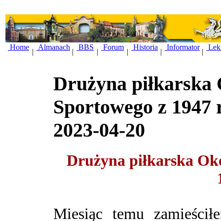
Home
Almanach
BBS
Forum
Historia
Informator
Lek
|
|
|
|
|
|
Drużyna piłkarska
Sportowego z 1947 
2023-04-20
Drużyna piłkarska Ok
Miesiąc temu zamieściłe