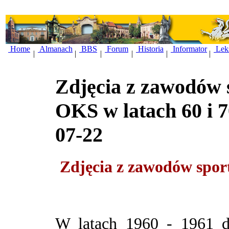
Home
Almanach
BBS
Forum
Historia
Informator
Lek
|
|
|
|
|
|
Zdjęcia z zawodów 
OKS w latach 60 i 7
07-22
Zdjęcia z zawodów spor
W latach 1960 - 1961 d