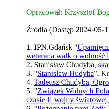
Opracował: Krzysztof Bo
Źródła (Dostęp 2024-05-1
1. IPN.Gdańsk "
Upamiętni
weterana walk o wolność i
2. Stanisław Chudyba,
ska
3. "
Stanisław Hudyba
", K
4.
Tadeusz Chudyba, Ogr
5. "
Związek Wolnych Pola
czasie II wojny światowej,
6. "
Pożegnanie pani Zofii 