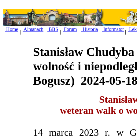
Home
Almanach
BBS
Forum
Historia
Informator
Lek
|
|
|
|
|
|
Stanisław Chudyba 
wolność i niepodległ
Bogusz)
2024-05-1
Stanisła
weteran walk o wol
14 marca 2023 r. w Gd