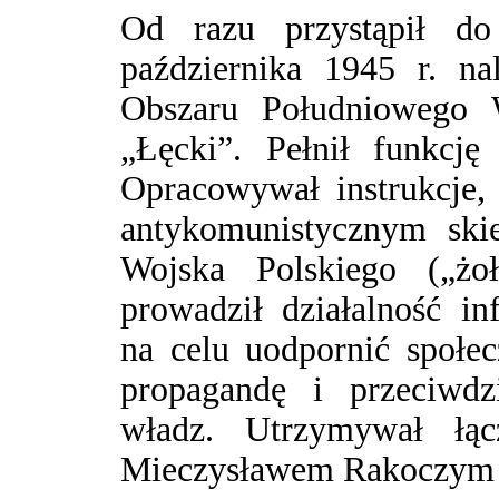
Od razu przystąpił do 
października 1945 r. n
Obszaru Południowego 
„Łęcki”. Pełnił funkcję
Opracowywał instrukcje, 
antykomunistycznym ski
Wojska Polskiego („żoł
prowadził działalność i
na celu uodpornić społe
propagandę i przeciwdz
władz. Utrzymywał łąc
Mieczysławem Rakoczym 