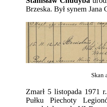
Stanisław Chudyba
urodz
Brzeska. Był synem Jana 
Skan a
Zmarł 5 listopada 1971 r
Pułku Piechoty Legion