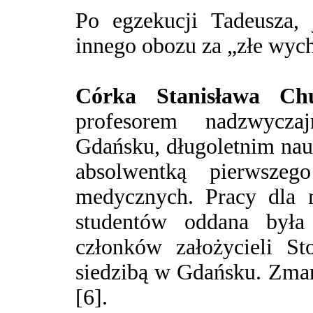
Po egzekucji Tadeusza, 
innego obozu za „złe wyc
Córka Stanisława C
profesorem nadzwycz
Gdańsku, długoletnim nau
absolwentką pierwsze
medycznych. Pracy dla m
studentów oddana był
członków założycieli S
siedzibą w Gdańsku. Zmarł
[6].