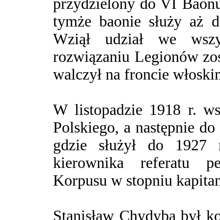
przydzielony do VI Baon
tymże baonie służy aż d
Wziął udział we wsz
rozwiązaniu Legionów zost
walczył na froncie włoski
W listopadzie 1918 r. w
Polskiego, a następnie do
gdzie służył do 1927 
kierownika referatu 
Korpusu w stopniu kapitan
Stanisław Chydyba był k