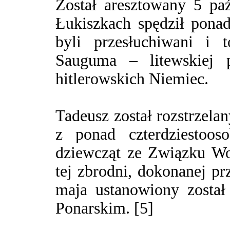
Został aresztowany 5 pa
Łukiszkach spędził ponad
byli przesłuchiwani i t
Sauguma – litewskiej p
hitlerowskich Niemiec.
Tadeusz został rozstrzela
z ponad czterdziestoo
dziewcząt ze Związku Wo
tej zbrodni, dokonanej pr
maja ustanowiony zosta
Ponarskim. [5]