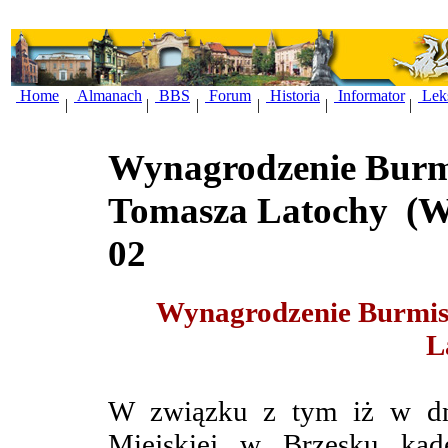
Home
Almanach
BBS
Forum
Historia
Informator
Lek
|
|
|
|
|
|
Wynagrodzenie Burm
Tomasza Latochy
(W
02
Wynagrodzenie Burmis
L
W związku z tym iż w dn
Miejskiej w Brzesku kade