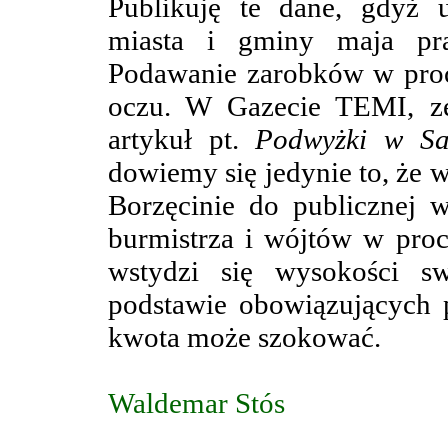
Publikuję te dane, gdyż
miasta i gminy maja pra
Podawanie zarobków w proc
oczu. W Gazecie TEMI, ze
artykuł pt.
Podwyżki w Sa
dowiemy się jedynie to, że 
Borzęcinie do publicznej 
burmistrza i wójtów w proc
wstydzi się wysokości s
podstawie obowiązujących p
kwota może szokować.
Waldemar Stós