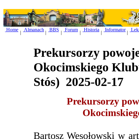
Home
Almanach
BBS
Forum
Historia
Informator
Lek
|
|
|
|
|
|
Prekursorzy powojen
Okocimskiego Klub
Stós)
2025-02-17
Prekursorzy powo
Okocimskieg
Bartosz Wesołowski
w ar