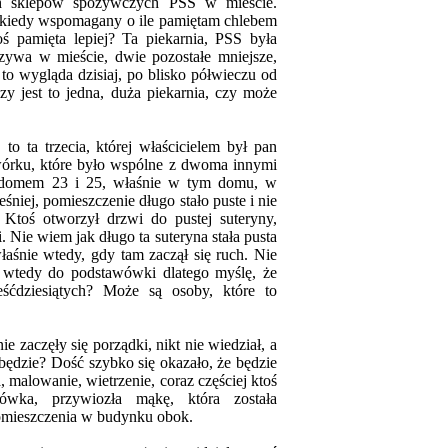
ch sklepów spożywczych PSS w mieście.
iekiedy wspomagany o ile pamiętam chlebem
ś pamięta lepiej? Ta piekarnia, PSS była
zywa w mieście, dwie pozostałe mniejsze,
to wygląda dzisiaj, po blisko półwieczu od
zy jest to jedna, duża piekarnia, czy może
 to ta trzecia, której właścicielem był pan
órku, które było wspólne z dwoma innymi
domem 23 i 25, właśnie w tym domu, w
śniej, pomieszczenie długo stało puste i nie
 Ktoś otworzył drzwi do pustej suteryny,
i. Nie wiem jak długo ta suteryna stała pusta
właśnie wtedy, gdy tam zaczął się ruch. Nie
 wtedy do podstawówki dlatego myślę, że
eśćdziesiątych? Może są osoby, które to
 zaczęły się porządki, nikt nie wiedział, a
 będzie? Dość szybko się okazało, że będzie
 malowanie, wietrzenie, coraz częściej ktoś
rówka, przywiozła mąkę, która została
mieszczenia w budynku obok.