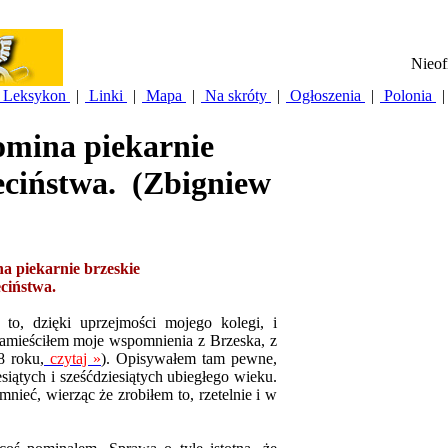
Nieof
Leksykon
|
Linki
|
Mapa
|
Na skróty
|
Ogłoszenia
|
Polonia
|
mina piekarnie
eciństwa.
(Zbigniew
 piekarnie brzeskie
eciństwa.
 to, dzięki uprzejmości mojego kolegi, i
 zamieściłem moje wspomnienia z Brzeska, z
8 roku,
czytaj »
).
Opisywałem tam pewne,
siątych i sześćdziesiątych ubiegłego wieku.
ieć, wierząc że zrobiłem to, rzetelnie i w