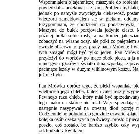
Wspomniałem o tajemniczej maszynie do robienia 
powiedział - przekonaj się sam. Problem był taki
jednak po namyśle zwyciężyła ciekawość, posta
wieczoru zameldowałem się w piekarni oddany
Przypominam, że chodziłem do podstawówki,
Maszyna do bułek porcjowała jedynie ciasto, k
później bułki sobie rosły, a na koniec jak wi
zobaczyć na własne oczy, ale póki co pałętałem się
ówdzie obserwując przy pracy pana Mrówkę i wal
tych zmagań mógł być tylko jeden. Pan Mrówk
przyłożył do worków po mące obok pieca, a ja u
mnie gwar głosów i światło dnia wpadające prze
pachnące leżały w dużym wiklinowym koszu. Nastę
już nie było.
Pan Mrówka oprócz tego, że piekł wspaniałe pie
wielbicieli jego chleba, bułek i całej reszty wy
Pewnego razu chleb, który miał być sprzedawan
tego maku na skórce nie miał. Więc sprzedając
następnie nasypywał na otwartą dłoń porcję 
Codziennie po południu, o godzinie czwartej-piątej
kolejka osób czekających na świeży, prosto z pieca
poszło, coś zostało, bo bardzo szybko cały wy
odchodziło z kwitkiem.