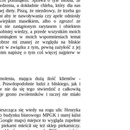
oś pominąłem. Sprawa o tyle istotna, że
edzenia, a dokładnie chleba, który dla nas
ej diety. Piszą, że niezdrowy, że trzeba go
est aby te nawoływania czy apele odniosły
wiejskim masełkiem, albo o zgrozo! ze
m nie zastąpionym rarytasem i obiektem
sobistej wiedzy, a przede wszystkim moich
 Pominąłem w moich wspomnieniach temat
dobrze mi znanej ze względu na bliskie
też w związku z tym, pewną zażyłość z jej
nim napiszę o tym coś więcej najpierw w
molenia, mająca dużą ilość klientów -
 Prawdopodobnie ludzi z bliskiego, jak i
e nie da się tego stwierdzić z całkowitą
je grono zwolenników i raczej nie miało
ieszcząca się wtedy na rogu ulic Henryka
o budynku biurowego MPGK i starej łaźni
oogle maps) miejsce to wygląda zupełnie
iekarni mieścił się też sklep piekarniczy.