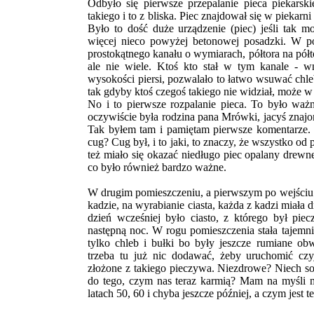
Odbyło się pierwsze przepalanie pieca piekarsk
takiego i to z bliska. Piec znajdował się w piekarn
Było to dość duże urządzenie (piec) jeśli tak 
więcej nieco powyżej betonowej posadzki. W p
prostokątnego kanału o wymiarach, półtora na półto
ale nie wiele. Ktoś kto stał w tym kanale - w
wysokości piersi, pozwalało to łatwo wsuwać chle
tak gdyby ktoś czegoś takiego nie widział, może w
No i to pierwsze rozpalanie pieca. To było waż
oczywiście była rodzina pana Mrówki, jacyś znajomi
Tak byłem tam i pamiętam pierwsze komentarze.
cug? Cug był, i to jaki, to znaczy, że wszystko od
też miało się okazać niedługo piec opalany drewn
co było również bardzo ważne.
W drugim pomieszczeniu, a pierwszym po wejściu 
kadzie, na wyrabianie ciasta, każda z kadzi miał
dzień wcześniej było ciasto, z którego był piec
następną noc. W rogu pomieszczenia stała tajemni
tylko chleb i bułki bo były jeszcze rumiane obwa
trzeba tu już nic dodawać, żeby uruchomić czy
złożone z takiego pieczywa. Niezdrowe? Niech s
do tego, czym nas teraz karmią? Mam na myśli m
latach 50, 60 i chyba jeszcze później, a czym jest te