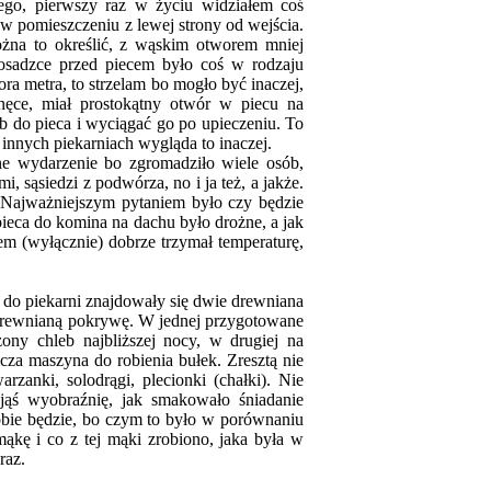
iego, pierwszy raz w życiu widziałem coś
i w pomieszczeniu z lewej strony od wejścia.
można to określić, z wąskim otworem mniej
osadzce przed piecem było coś w rodzaju
ra metra, to strzelam bo mogło być inaczej,
nęce, miał prostokątny otwór w piecu na
b do pieca i wyciągać go po upieczeniu. To
 innych piekarniach wygląda to inaczej.
ne wydarzenie bo zgromadziło wiele osób,
, sąsiedzi z podwórza, no i ja też, a jakże.
 Najważniejszym pytaniem było czy będzie
 pieca do komina na dachu było drożne, a jak
em (wyłącznie) dobrze trzymał temperaturę,
do piekarni znajdowały się dwie drewniana
a drewnianą pokrywę. W jednej przygotowane
zony chleb najbliższej nocy, w drugiej na
cza maszyna do robienia bułek. Zresztą nie
rzanki, solodrągi, plecionki (chałki). Nie
jąś wyobraźnię, jak smakowało śniadanie
obie będzie, bo czym to było w porównaniu
ąkę i co z tej mąki zrobiono, jaka była w
raz.