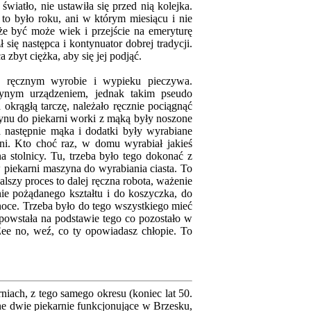
światło, nie ustawiła się przed nią kolejka.
to było roku, ani w którym miesiącu i nie
e być może wiek i przejście na emeryturę
 się następca i kontynuator dobrej tradycji.
 zbyt ciężka, aby się jej podjąć.
e ręcznym wyrobie i wypieku pieczywa.
dynym urządzeniem, jednak takim pseudo
 okrągłą tarczę, należało ręcznie pociągnąć
zynu do piekarni worki z mąką były noszone
 następnie mąka i dodatki były wyrabiane
ni. Kto choć raz, w domu wyrabiał jakieś
a stolnicy. Tu, trzeba było tego dokonać z
 piekarni maszyna do wyrabiania ciasta. To
lszy proces to dalej ręczna robota, ważenie
nie pożądanego kształtu i do koszyczka, do
noce. Trzeba było do tego wszystkiego mieć
a powstała na podstawie tego co pozostało w
Eee no, weź, co ty opowiadasz chłopie. To
iach, z tego samego okresu (koniec lat 50.
ne dwie piekarnie funkcjonujące w Brzesku,