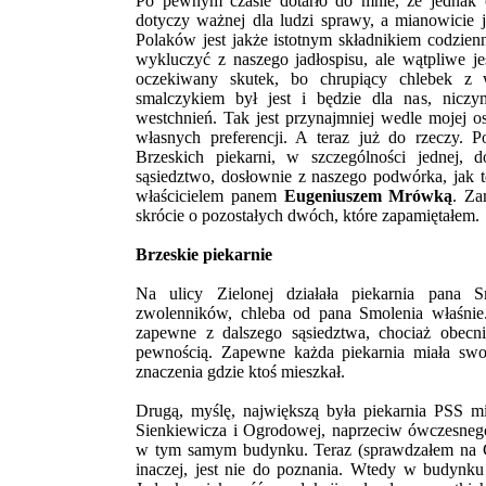
Po pewnym czasie dotarło do mnie, że jednak c
dotyczy ważnej dla ludzi sprawy, a mianowicie j
Polaków jest jakże istotnym składnikiem codzienn
wykluczyć z naszego jadłospisu, ale wątpliwe j
oczekiwany skutek, bo chrupiący chlebek z 
smalczykiem był jest i będzie dla nas, niczy
westchnień. Tak jest przynajmniej wedle mojej o
własnych preferencji. A teraz już do rzeczy.
Brzeskich piekarni, w szczególności jednej, 
sąsiedztwo, dosłownie z naszego podwórka, jak 
właścicielem panem
Eugeniuszem Mrówką
. Za
skrócie o pozostałych dwóch, które zapamiętałem.
Brzeskie piekarnie
Na ulicy Zielonej działała piekarnia pana S
zwolenników, chleba od pana Smolenia właśnie.
zapewne z dalszego sąsiedztwa, chociaż obecni
pewnością. Zapewne każda piekarnia miała swo
znaczenia gdzie ktoś mieszkał.
Drugą, myślę, największą była piekarnia PSS m
Sienkiewicza i Ogrodowej, naprzeciw ówczesneg
w tym samym budynku. Teraz (sprawdzałem na G
inaczej, jest nie do poznania. Wtedy w budynku p