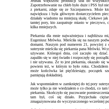
Jednak większość produkcji szła do wszystki
Zapotrzebowanie na chleb było duże i PSS był n
z piekarni, zdaje się ze Szczepanowa. Może kto
największa i była głównym dostarczycielem piec
działały wiadomo na mniejszą skalę. Ciekawe jak 
tamtej pory, kto zaopatruje miasto w pieczywo, c
kilka mniejszych.
Piekarnia dla mnie najważniejsza i najbliższa mi,
Eugeniusz Mrówka. Mieściła się na naszym podw
domami. Naszym pod numerem 21, powyżej z 
suterynie mieściła się piekarnia pana Mrówki. Wcze
używane. Któregoś dnia, coś zaczęło się dziać.
zapaliło się w niej światło i rozpoczęły się porządk
i nie używana. Że to jest piekarnia, okazało się 
powiem też, w którym to było roku. Chodziłem
może końcówka lat pięćdziesiąty, początek sz
pamiętają dokładniej.
Jak wspomniałem w zamkniętej do tej pory suterynie
może tylko ja nie wiedziałem o co chodzi, co tam
piekarnia. Skończyło się pucowanie pomieszczenia,
tam był, coś się działo. Przyjechała cięża
zmagazynowana do wyczyszczonego wcześniej po