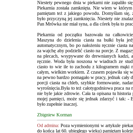
Niestety pewnego dnia w piekarni nie zapaliło się 
Piekarnia została zamknięta. Nie wiem w którym 
pamiętam też z jakiego powodu. Domyślam się, ż
było przyczyną jej zamknięcia. Niestety nie znalazł
Pan Mrówka nie miał syna, a dla córek była to praca
Piekarnia od początku bazowała na całkowici
Maszyna do dzielenia ciasta na bułki była je
automatycznym, bo po nałożeniu ręcznie ciasta na
za wajchę aby podzielić ciasto na porcje. Z maga
na plecach, wsypywane do drewnianych kadzi, a
ręcznie. Woda była noszona w wiadrach ze stud
ciasto to wie ile to zachodu z kilogramem mąki n
całym, wielkim workiem. Z czasem pojawiła się w
na pewno bardzo pomagało w pracy, jednak cały da
porcji ciasta na chleb, szybkie formowanie, nada
wyrośnięcia.Była to też całotygodniowa praca na 
nie byle jakie zdrowie. Cała ta opisana tu histori
mojej pamięci, może się jednak zdarzyć i tak:
- 
było zupełnie inaczej.
Zbigniew Korman
Od admina:
Poza wymienionymi w artykule piekarn
do końca lat 60. ubiegłego wieku) pamiętam kolej