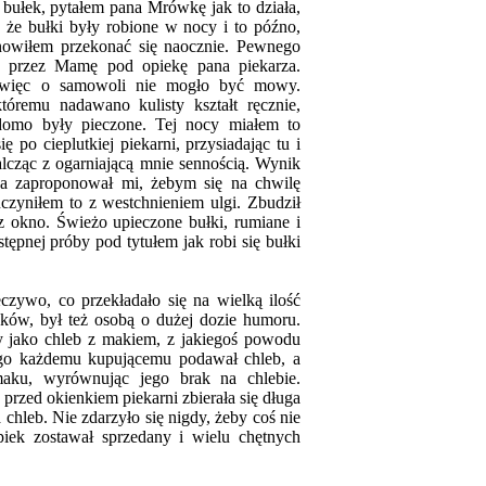
bułek, pytałem pana Mrówkę jak to działa,
, że bułki były robione w nocy i to późno,
nowiłem przekonać się naocznie. Pewnego
 przez Mamę pod opiekę pana piekarza.
 więc o samowoli nie mogło być mowy.
tóremu nadawano kulisty kształt ręcznie,
adomo były pieczone. Tej nocy miałem to
 po cieplutkiej piekarni, przysiadając tu i
cząc z ogarniającą mnie sennością. Wynik
a zaproponował mi, żebym się na chwilę
czyniłem to z westchnieniem ulgi. Zbudził
z okno. Świeżo upieczone bułki, rumiane i
pnej próby pod tytułem jak robi się bułki
czywo, co przekładało się na wielką ilość
pieków, był też osobą o dużej dozie humoru.
y jako chleb z makiem, z jakiegoś powodu
 go każdemu kupującemu podawał chleb, a
maku, wyrównując jego brak na chlebie.
 przed okienkiem piekarni zbierała się długa
 chleb. Nie zdarzyło się nigdy, żeby coś nie
piek zostawał sprzedany i wielu chętnych