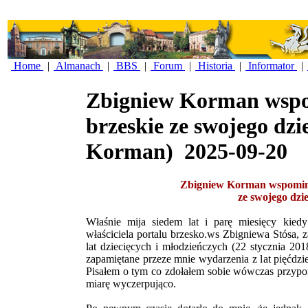
Home
|
Almanach
|
BBS
|
Forum
|
Historia
|
Informator
|
Zbigniew Korman wspo
brzeskie ze swojego dzi
Korman)
2025-09-20
Zbigniew Korman wspomina
ze swojego dzi
Właśnie mija siedem lat i parę miesięcy kiedy
właściciela portalu brzesko.ws Zbigniewa Stósa,
lat dziecięcych i młodzieńczych (22 stycznia 201
zapamiętane przeze mnie wydarzenia z lat pięćdzie
Pisałem o tym co zdołałem sobie wówczas przypomn
miarę wyczerpująco.