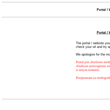
Portal /
Portal /
The portal / website yo
check your url and try 
We apologise for the in
Portal jest chwilowo nied
chwilowe przeciążenie se
w innym terminie.
Przepraszam za niedogod