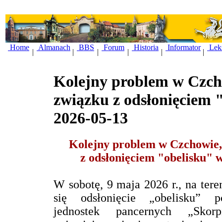
Home
Almanach
BBS
Forum
Historia
Informator
Lek
|
|
|
|
|
|
Kolejny problem w Czch
związku z odsłonięciem 
2026-05-13
Kolejny problem w Czchowie
z odsłonięciem "obelisku" w
W sobotę, 9 maja 2026 r., na te
się odsłonięcie „obelisku” p
jednostek pancernych „Sk