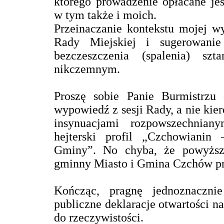
którego prowadzenie opłacane jes
w tym także i moich.
Przeinaczanie kontekstu mojej wy
Rady Miejskiej i sugerowani
bezczeszczenia (spalenia) szt
nikczemnym.
Proszę sobie Panie Burmistrzu 
wypowiedź z sesji Rady, a nie kier
insynuacjami rozpowszechnia
hejterski profil „Czchowiani
Gminy”. No chyba, że powyższy 
gminny Miasto i Gmina Czchów p
Kończąc, pragnę jednoznacznie
publiczne deklaracje otwartości na
do rzeczywistości.