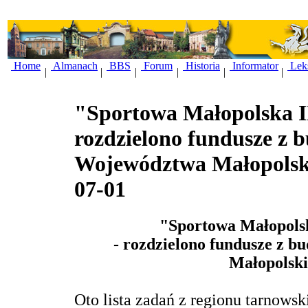
Home
Almanach
BBS
Forum
Historia
Informator
Lek
|
|
|
|
|
|
"Sportowa Małopolska I
rozdzielono fundusze z 
Województwa Małopolsk
07-01
"Sportowa Małopolsk
- rozdzielono fundusze z 
Małopolsk
Oto lista zadań z regionu tarnows