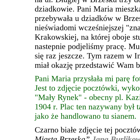
dziadkowie. Pani Maria mieszka
przebywała u dziadków w Brzesk
nieświadomi wcześniejszej "zna
Krakowskiej, na której oboje s
nastepnie podjeliśmy pracę. Mus
się raz jeszcze. Tym razem w I
miał okazję przedstawić Wam bli
Pani Maria przysłała mi parę fot
Jest to zdjęcie pocztówki, wyko
"Mały Rynek" - obecny pl. Kaz
1904 r. Plac ten nazywany był
jako
ż
e handlowano tu sianem.
Czarno białe zdjęcie tej pocztó
Miasta Brzeska”
Jana Burliko