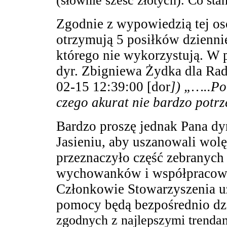
(słownie sześć złotych). Co sta
Zgodnie z wypowiedzią tej oso
otrzymują 5 posiłków dziennie
którego nie wykorzystują. W 
dyr. Zbigniewa Żydka dla Radi
02-15 12:39:00 [dor
]
) „…..Po
czego akurat nie bardzo potr
Bardzo proszę jednak Pana dy
Jasieniu, aby uszanowali wol
przeznaczyło część zebranych 
wychowanków i współpracowali
Członkowie Stowarzyszenia uzn
pomocy będą bezpośrednio dzi
zgodnych z najlepszymi trenda