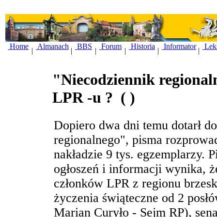
Home
Almanach
BBS
Forum
Historia
Informator
Lek
|
|
|
|
|
|
"Niecodziennik regional
LPR -u ?
( )
Dopiero dwa dni temu dotarł 
regionalnego", pisma rozprowa
nakładzie 9 tys. egzemplarzy. P
ogłoszeń i informacji wynika, 
członków LPR z regionu brze
życzenia świąteczne od 2 posłó
Marian Curyło - Sejm RP), sen