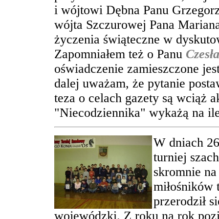
i wójtowi Dębna Panu Grzegor
wójta Szczurowej Pana Mariana
życzenia świąteczne w dyskutow
Zapomniałem też o Panu
Czesł
oświadczenie zamieszczone jest
dalej uważam, że pytanie posta
teza o celach gazety są wciąż a
"Niecodziennika" wykażą na ile
W dniach 26
turniej szac
skromnie na
miłośników 
przerodził s
wojewódzki. Z roku na rok poz