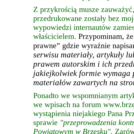
Z przykrością musze zauważyć,
przedrukowane zostały bez moj
wypowiedzi internautów zamiesz
właścicielem.
Przypominam, że 
prawne” gdzie wyraźnie napisan
serwisu materiały, artykuły l
prawem autorskim i ich przed
jakiejkolwiek formie wymaga 
materiałów zawartych na str
Ponadto we wspomnianym artyk
we wpisach na forum www.brz
wystąpienia niejakiego Pana 
sprawie
"przeprowadzenia kontr
Powiatowym w Brzesku".
Zarówn