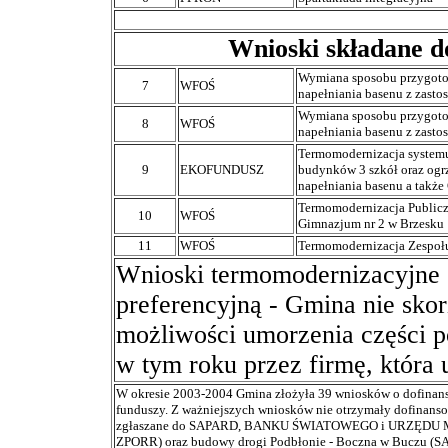
Wnioski składane d
Wymiana sposobu przygoto
7
WFOŚ
napełniania basenu z zast
Wymiana sposobu przygoto
8
WFOŚ
napełniania basenu z zast
Termomodernizacja system
9
EKOFUNDUSZ
budynków 3 szkół oraz og
napełniania basenu a także
Termomodernizacja Publicz
10
WFOŚ
Gimnazjum nr 2 w Brzesku
11
WFOŚ
Termomodernizacja Zespołu
Wnioski termomodernizacyjne 
preferencyjną - Gmina nie sko
możliwości umorzenia części po
w tym roku przez firmę, która u
W okresie 2003-2004 Gmina złożyła 39 wniosków o dofinanso
funduszy. Z ważniejszych wniosków nie otrzymały dofinanso
zgłaszane do SAPARD, BANKU ŚWIATOWEGO i URZĘDU MA
ZPORR) oraz budowy drogi Podbłonie - Boczna w Buczu (SA