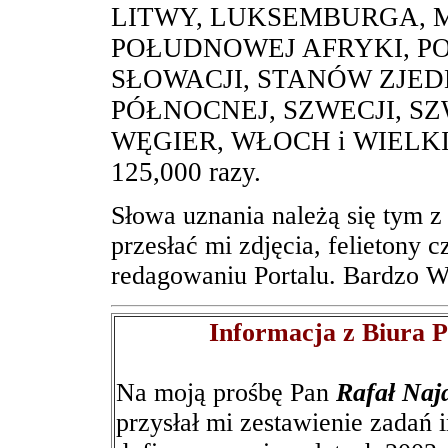
LITWY, LUKSEMBURGA, M
POŁUDNOWEJ AFRYKI, PO
SŁOWACJI, STANÓW ZJE
PÓŁNOCNEJ, SZWECJI, SZ
WĘGIER, WŁOCH i WIELKIEJ 
125,000 razy.
Słowa uznania należą się tym z 
przesłać mi zdjęcia, felietony 
redagowaniu Portalu. Bardzo W
Informacja z Biura 
Na moją prośbę Pan
Rafał Naj
przysłał mi zestawienie zadań 