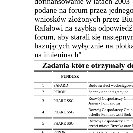
dofinansowanie w latach 2003
podane na forum przez jednego
wniosków złożonych przez Biur
Rafałowi na szybką odpowied
forum, aby starali się następ
bazujących wyłącznie na plotka
na imieninach"
Zadania które otrzymały 
FUNDUSZ
1
SAPARD
Budowa sieci wodociągowej
2
PFRON
Spartakiada integracyjna
Rozwój Gospodarczy Gminy 
3
PHARE SSG
Jasień - Pomianowa
Rozwój Gospodarczy Gminy B
4
PHARE SSG
osiedlu Pomianowski Stok
Rozwój Gospodarczy Gminy B
5
PHARE SSG
części miasta Brzeska oraz
6
PFRON
Spartakiada integracyjna