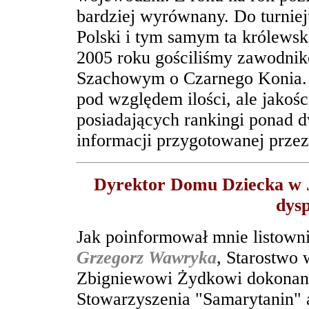
bardziej wyrównany. Do turnieju
Polski i tym samym ta królewska
2005 roku gościliśmy zawodni
Szachowym o Czarnego Konia. C
pod względem ilości, ale jakoś
posiadających rankingi ponad dw
informacji przygotowanej prze
Dyrektor Domu Dziecka w Jas
dysp
Jak poinformował mnie listowni
Grzegorz Wawryka
,
Starostwo 
Zbigniewowi Żydkowi dokonania
Stowarzyszenia "Samarytanin" a