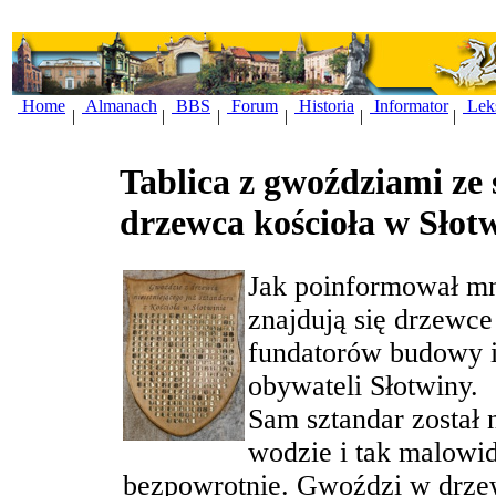
Home
Almanach
BBS
Forum
Historia
Informator
Lek
|
|
|
|
|
|
Tablica z gwoździami ze
drzewca kościoła w Słot
Jak poinformował mni
znajdują się drzewce
fundatorów budowy i
obywateli Słotwiny.
Sam sztandar został
wodzie i tak malowidł
bezpowrotnie. Gwoździ w drzew