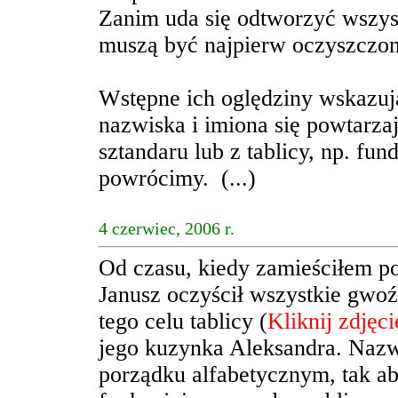
Zanim uda się odtworzyć wszys
muszą być najpierw oczyszczon
Wstępne ich oględziny wskazują
nazwiska i imiona się powtarza
sztandaru lub z tablicy, np. fu
powrócimy. (...)
4 czerwiec, 2006 r.
Od czasu, kiedy zamieściłem po
Janusz oczyścił wszystkie gwoźd
tego celu tablicy (
Kliknij zdjęc
jego kuzynka Aleksandra. Nazw
porządku alfabetycznym, tak ab