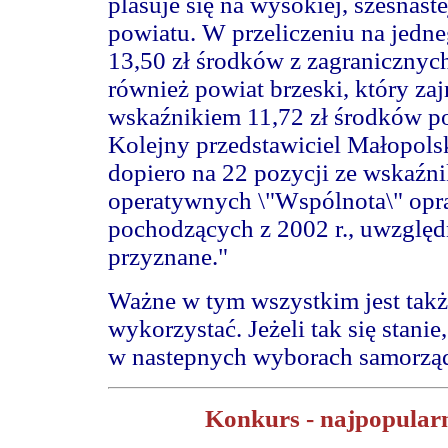
plasuje się na wysokiej, szesnast
powiatu. W przeliczeniu na jedn
13,50 zł środków z zagranicznych
również powiat brzeski, który za
wskaźnikiem 11,72 zł środków p
Kolejny przedstawiciel Małopolsk
dopiero na 22 pozycji ze wskaźnik
operatywnych \"Wspólnota\" opr
pochodzących z 2002 r., uwzględn
przyznane."
Ważne w tym wszystkim jest takż
wykorzystać. Jeżeli tak się stan
w nastepnych wyborach samorzą
Konkurs - najpopularn