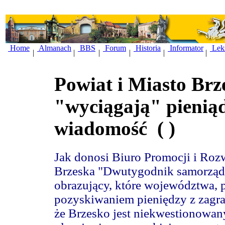
Home
Almanach
BBS
Forum
Historia
Informator
Lek
|
|
|
|
|
|
Powiat i Miasto Brz
"wyciągają" pieniąd
wiadomość
( )
Jak donosi Biuro Promocji i Roz
Brzeska "Dwutygodnik samorząd
obrazujący, które województwa, p
pozyskiwaniem pieniędzy z zagra
że Brzesko jest niekwestionowan