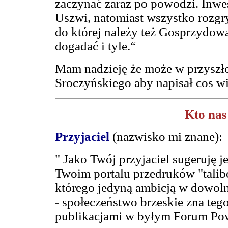
zaczynać zaraz po powodzi. Inwes
Uszwi, natomiast wszystko rozgry
do której należy też Gosprzydow
dogadać i tyle.“
Mam nadzieję że może w przyszło
Sroczyńskiego aby napisał cos wi
Kto nas 
Przyjaciel
(nazwisko mi znane):
" Jako Twój przyjaciel sugeruję j
Twoim portalu przedruków "talibó
którego jedyną ambicją w dowolne
- społeczeństwo brzeskie zna teg
publikacjami w byłym Forum Po