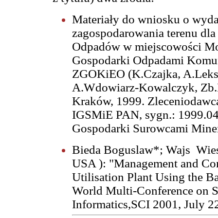
Materiały do wniosku o wyda
zagospodarowania terenu dla
Odpadów w miejscowości Mok
Gospodarki Odpadami Komuna
ZGOKiEO (K.Czajka, A.Leksy
A.Wdowiarz-Kowalczyk, Zb.Bą
Kraków, 1999. Zleceniodawca
IGSMiE PAN, sygn.: 1999.04
Gospodarki Surowcami Miner
Bieda Boguslaw*; Wajs
Wie
USA
): "Management and Con
Utilisation Plant Using the 
World Multi-Conference on S
Informatics,SCI 2001,
July 2