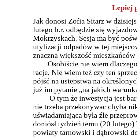
Lepiej 
Jak donosi
Zofia Sitarz
w dzisiej
lutego b.r. odbędzie się wyjazdo
Mokrzyskach. Sesja ma być poś
utylizacji odpadów w tej miejsc
znaczna większość mieszkańców M
Osobiście nie wiem dlaczego
racje. Nie wiem też czy ten sprz
pójść na ustepstwa na określony
już im pytanie „na jakich warunk
O tym że inwestycja jest ba
nie trzeba przekonywac chyba ni
uświadamiająca była źle przepro
doniósł tydzień temu (20 lutego)
powiaty tarnowski i dąbrowski d