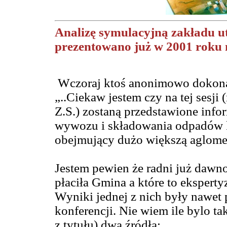
Analizę symulacyjną zakładu u
prezentowano już w 2001 roku 
Wczoraj ktoś anonimowo dokonał
„..Ciekaw jestem czy na tej sesji 
Z.S.) zostaną przedstawione info
wywozu i składowania odpadów
obejmujący dużo większą aglomer
Jestem pewien że radni już dawno
płaciła Gmina a które to eksperty
Wyniki jednej z nich były nawe
konferencji. Nie wiem ile bylo ta
z tytułu) dwa źródła: