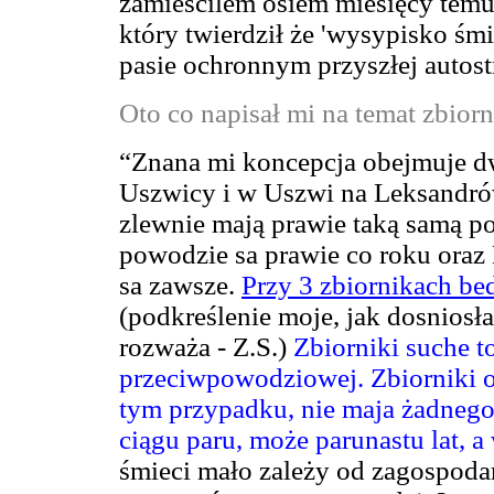
zamiescilem osiem miesięcy temu
który twierdził że 'wysypisko ś
pasie ochronnym przyszłej autost
Oto co napisał mi na temat zbio
“Znana mi koncepcja obejmuje d
Uszwicy i w Uszwi na Leksandró
zlewnie mają prawie taką samą p
powodzie sa prawie co roku oraz
sa zawsze.
Przy 3 zbiornikach bed
(podkreślenie moje, jak dosniosła
rozważa - Z.S.)
Zbiorniki suche t
przeciwpowodziowej.
Zbiorniki 
tym przypadku, nie maja żadnego
ciągu paru, może parunastu lat, 
śmieci mało zależy od zagospodar