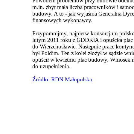
Powodem problemów przy budowie odcinka 
m.in. zbyt mała liczba pracowników i sam
budowy. A to - jak wyjaśnia Generalna Dyr
finansowych wykonawcy.
Przypomnijmy, najpierw konsorcjum pols
lutym 2011 roku z GDDKiA i opuściła plac
do Wierzchosławic. Następnie prace konty
był Poldim. Ten z kolei złożył w sądzie wni
opuścił w kwietniu plac budowy. Wniosek na
do uzupełnienia.
Źródło: RDN Małopolska