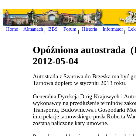
Home
Almanach
BBS
Forum
Historia
Informator
Lek
|
|
|
|
|
|
Opóźniona autostrada
(
2012-05-04
Autostrada z Szarowa do Brzeska ma być g
Tarnowa dopiero w styczniu 2013 roku.
Generalna Dyrekcja Dróg Krajowych i Autost
wykonawcy na przedłużenie terminów zakoń
Transportu, Budownictwa i Gospodarki Mor
interpelacje tarnowskiego posła Roberta W
zostaną naliczone kary umowne.