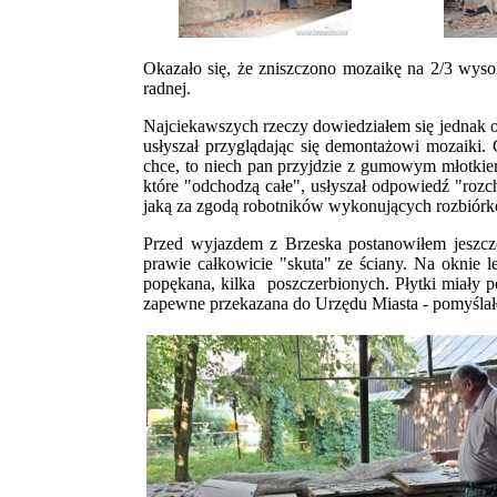
Okazało się, że zniszczono mozaikę na 2/3 wysok
radnej.
Najciekawszych rzeczy dowiedziałem się jednak o
usłyszał przyglądając się demontażowi mozaiki. 
chce, to niech pan przyjdzie z gumowym młotkiem 
które "odchodzą całe", usłyszał odpowiedź "rozch
jaką za zgodą robotników wykonujących rozbiórkę
Przed wyjazdem z Brzeska postanowiłem jeszcz
prawie całkowicie "skuta" ze ściany. Na oknie l
popękana, kilka poszczerbionych. Płytki miały p
zapewne przekazana do Urzędu Miasta - pomyślałe