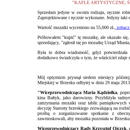
"KAFLE ARTYSTYCZNE, Ś
Sprzedam jedyne w swoim rodzaju, ręcznie robio
Zaprojektowane i ręcznie wykonane. Jedyny taki
Wartość mozaiki wyceniono na 55,000 zł.,
zobacz
Próbowałem "kupić" tę mozaikę, ale okazało s
sprzedający, "zgłosił się po mozaikę Urząd Miasta,
Była to dobra wiadomość, gdyż potwierdzała u
dodatkowo świadczyła o tym, że właściciel zdaje 
Mój optymizm prysnął siedem miesięcy późnie
Miejskiej w Brzesku odbytej w dniu 29 maja 2013
"Wiceprzewodnicząca Maria Kądziołka
, popr
kina Bałtyk, jako darowizny. Przybliżyła radny
zatrzymania mozaiki oraz tablic pamiątkowych
decyzję Starosty brzeskiego zezwalającą na rozbi
prośbą o zorganizowanie spotkanie z obecny
zawnioskowali, aby mozaika pozostała w Brzesku,
Wiceprzewodniczący Rady Krzysztof Ojczyk
,