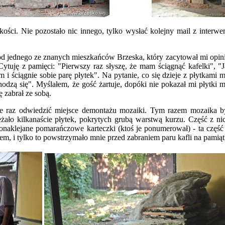
ości. Nie pozostało nic innego, tylko wysłać kolejny mail z interwe
d jednego ze znanych mieszkańców Brzeska, który zacytował mi opini
Cytuję z pamięci: "Pierwszy raz słyszę, że mam ściągnąć kafelki", "
i ściągnie sobie parę płytek". Na pytanie, co się dzieje z płytkami m
odzą się". Myślałem, że gość żartuje, dopóki nie pokazał mi płytki m
 zabrał ze sobą.
e raz odwiedzić miejsce demontażu mozaiki. Tym razem mozaika by
eżało kilkanaście płytek, pokrytych grubą warstwą kurzu. Część z ni
onaklejane pomarańczowe karteczki (ktoś je ponumerował) - ta część
m, i tylko to powstrzymało mnie przed zabraniem paru kafli na pamiąt