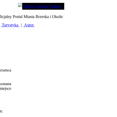
Strona Główna Portalu
icjalny Portal Miasta Brzeska i Okolic
Turystyka
|
Autor
arostwa
ykonana
miejsce
a;