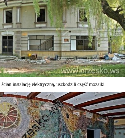
cian instalację elektryczną, uszkodzili część mozaiki.