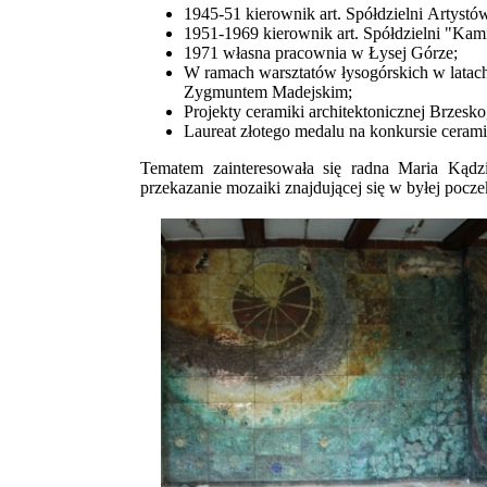
1945-51 kierownik art. Spółdzielni Artyst
1951-1969 kierownik art. Spółdzielni "Ka
1971 własna pracownia w Łysej Górze;
W ramach warsztatów łysogórskich w latac
Zygmuntem Madejskim;
Projekty ceramiki architektonicznej Brzes
Laureat złotego medalu na konkursie cera
Tematem zainteresowała się radna Maria Kądz
przekazanie mozaiki znajdującej się w byłej poc