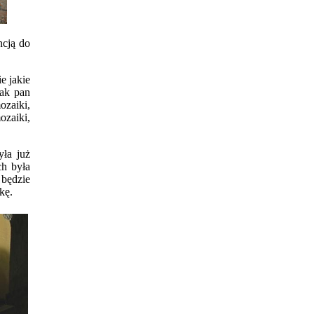
ncją do
e jakie
Jak pan
ozaiki,
ozaiki,
ła już
ch była
 będzie
kę.