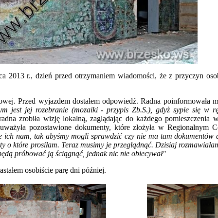
ca 2013 r., dzień przed otrzymaniem wiadomości, że z przyczyn oso
kowej. Przed wyjazdem dostałem odpowiedź. Radna poinformowała m
m jest jej rozebranie (mozaiki - przypis Zb.S.), gdyż sypie się w r
radna zrobiła wizję lokalną, zaglądając do każdego pomieszczenia w
auważyła pozostawione dokumenty, które
złożyła w Regionalnym C
e ich nam, tak abyśmy mogli sprawdzić czy nie ma tam dokumentów 
y o które prosiłam. Teraz musimy je przeglądnąć. Dzisiaj rozmawiała
e będą próbować ją ściągnąć, jednak nic nie obiecywał"
astałem osobiście parę dni później.