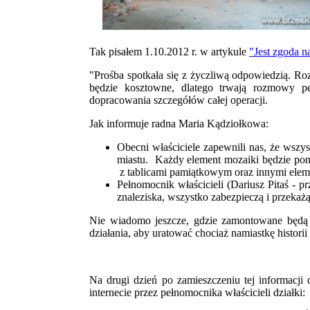
Tak pisałem 1.10.2012 r. w artykule
"Jest zgoda n
"Prośba spotkała się z życzliwą odpowiedzią. R
będzie kosztowne, dlatego trwają rozmowy p
dopracowania szczegółów całej operacji.
Jak informuje radna Maria Kądziołkowa:
Obecni właściciele zapewnili nas, że wszy
miastu. Każdy element mozaiki będzie po
z tablicami pamiątkowym oraz innymi elem
Pełnomocnik właścicieli
(Dariusz Pitaś - p
znaleziska, wszystko zabezpieczą i przekażą
Nie wiadomo jeszcze, gdzie zamontowane będą po
działania, aby uratować chociaż namiastkę historii
Na drugi dzień po zamieszczeniu tej informacji
internecie przez pełnomocnika właścicieli działki: