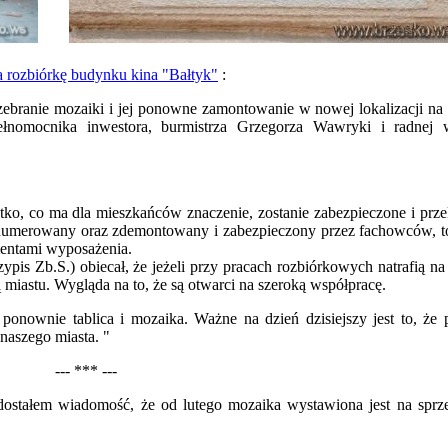
a rozbiórkę budynku kina "Bałtyk"
:
ozebranie mozaiki i jej ponowne zamontowanie w nowej lokalizacji n
ełnomocnika inwestora, burmistrza Grzegorza Wawryki i radnej 
stko, co ma dla mieszkańców znaczenie, zostanie zabezpieczone i prz
numerowany oraz zdemontowany i zabezpieczony przez fachowców, 
entami wyposażenia.
rzypis Zb.S.)
obiecał, że jeżeli przy pracach rozbiórkowych natrafią n
 miastu. Wygląda na to, że są otwarci na szeroką współpracę.
nownie tablica i mozaika. Ważne na dzień dzisiejszy jest to, że 
 naszego miasta. "
--- *** ---
 dostałem wiadomość, że od lutego mozaika wystawiona jest na spr