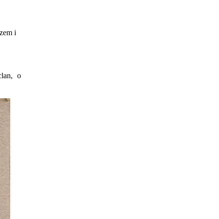
zem i
lan, o