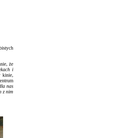
bistych
nie, że
ękach i
 kinie,
entrum
dla nas
m z nim