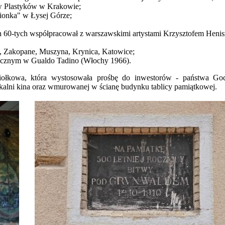
ów Plastyków w Krakowie;
mionka" w Łysej Górze;
h 60-tych współpracował z warszawskimi artystami Krzysztofem Henis
ko, Zakopane, Muszyna, Krynica, Katowice;
micznym w Gualdo Tadino (Włochy 1966).
iołkowa, która wystosowała prośbę do inwestorów - państwa Goc
zekalni kina oraz wmurowanej w ścianę budynku tablicy pamiątkowej.