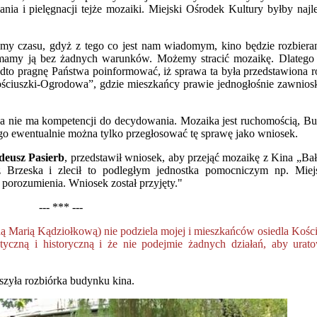
nia i pielęgnacji tejże mozaiki. Miejski Ośrodek Kultury byłby naj
amy czasu, gdyż z tego co jest nam wiadomym, kino będzie rozbiera
mamy ją bez żadnych warunków. Możemy stracić mozaikę. Dlatego 
adto pragnę Państwa poinformować, iż sprawa ta była przedstawiona 
ciuszki-Ogrodowa”, gdzie mieszkańcy prawie jednogłośnie zawnios
 nie ma kompetencji do decydowania. Mozaika jest ruchomością, Bu
 ewentualnie można tylko przegłosować tę sprawę jako wniosek.
deusz Pasierb
, przedstawił wniosek, aby przejąć mozaikę z Kina „Ba
z Brzeska i zlecił to podległym jednostka pomocniczym np. Miej
porozumienia. Wniosek został przyjęty."
--- *** ---
dną Marią Kądziołkową) nie podziela mojej i mieszkańców osiedla Kości
yczną i historyczną i że nie podejmie żadnych działań, aby urat
szyła rozbiórka budynku kina.