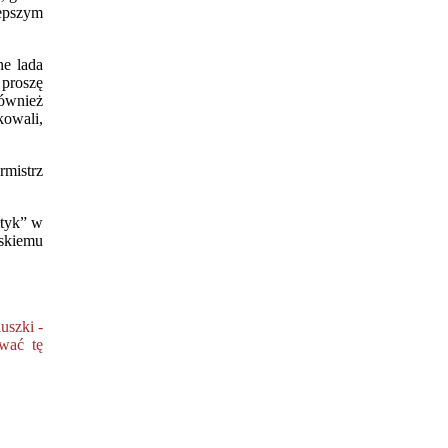
lepszym
ne lada
proszę
również
kowali,
rmistrz
łtyk” w
skiemu
uszki -
ować tę