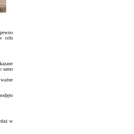
a pewno
w celu
ekazane
to samo
a ważne
podjęto
zedaż w