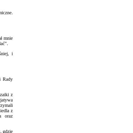
miczne.
ał mnie
dać".
iej, i
i Rady
zaiki z
cjatywa
zymali
iedla z
a oraz
, gdzie