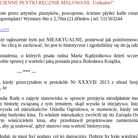
CIENNE PŁYTKI RĘCZNIE MALOWANE. Unikalne!"
ne przez artystów plastyków, powojenne, ścienne płytki/ kafle cera
 egzemplarz! Wymiary 8m x 2,70m (21,60mkw.) tel. 511563244
 -->>
ię, że ogłoszenie było już NIEAKTUALNE, ponieważ jak poinformow
 bo chcą to zachować, bo jest to historyczne i zgodziliśmy się im ją od
stalenia, o których pisała radna Maria Kądziołkowa dzień wcześn
sobie sprawę z wartości
jaką posiada praca Bolesława Książka
.
--- *** ---
j, kiedy przeczytałem w protokóle Nr XXXVII/ 2013 z obrad Sesj
, że
osiła Radę o zajęcie stanowiska w sprawie przejęcia nieodpłatnie mo
m historię związaną z tym tematem, skąd wyszła ta inicjatywa. Ini
 wyszła od mieszkańców Osiedla Ogrodowa, w momencie, kiedy otr
órkę budynku kina. To właśnie mieszkańcy zwrócili się do Zarządu Os
m właścicielem kina, aby przedstawił projektowane zamierzeni
 aby ją uratować, gdyż stanowi ona wartość historyczną.
 dodał, że musi być podany cel tej darowizny. Dobrze by było wiedzieć