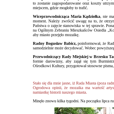
to zostanie zagospodarowane oraz koszty utrzyma
miejscem, gdzie mogłoby to trafić.
Wiceprzewodnicząca Maria Kądziołka
, nie m
moment. Należy zwrócić uwagę na to, że otrzy
Państwa o zajęcie stanowiska w tej sprawie. Pon
na Ogólnym Zebraniu Mieszkańców Osiedla „Koś
aby miasto przejęło mozaikę.
Radny Bogusław Babicz,
poinformował, że Rada
samodzielnie może decydować. Wobec powyższego
Przewodniczący Rady Miejskiej w Brzesku Ta
formie darowizny, aby zajął się tym Burmistr
Ośrodkowi Kultury, przygotował stosowne pisma, 
Stało się dla mnie jasne, iż Rada Miasta (poza ra
Ogrodowa opinii, że mozaika ma wartość artyst
namiastkę historii naszego miasta.
Minęło znowu kilka tygodni. Na początku lipca ru