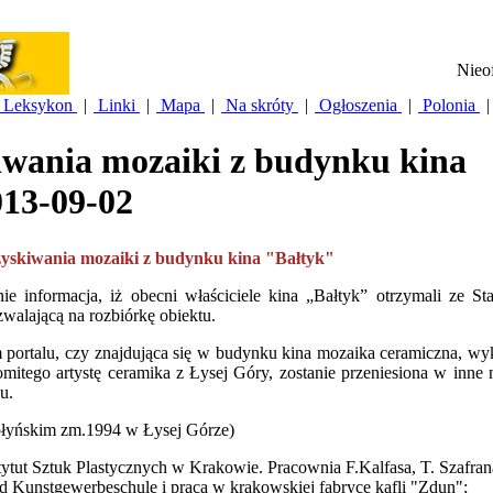
Nieof
Leksykon
|
Linki
|
Mapa
|
Na skróty
|
Ogłoszenia
|
Polonia
|
iwania mozaiki z budynku kina
013-09-02
zyskiwania mozaiki z budynku kina "Bałtyk"
 informacja, iż obecni właściciele kina „Bałtyk” otrzymali ze St
alającą na rozbiórkę obiektu.
m portalu, czy znajdująca się w budynku kina mozaika ceramiczna, w
omitego artystę ceramika z Łysej Góry, zostanie przeniesiona w inne 
u.
łyńskim zm.1994 w Łysej Górze)
ytut Sztuk Plastycznych w Krakowie. Pracownia F.Kalfasa, T. Szafran
d Kunstgewerbeschule i praca w krakowskiej fabryce kafli "Zdun";