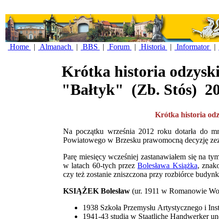
Home
|
Almanach
|
BBS
|
Forum
|
Historia
|
Informator
|
Krótka historia odzysk
"Bałtyk"
(Zb. Stós)
2
Krótka historia od
Na początku września 2012 roku dotarła do mnie
Powiatowego w Brzesku prawomocną decyzję zezw
Parę miesięcy wcześniej zastanawiałem się na ty
w latach 60-tych przez
Bolesława Książka
, znak
czy też zostanie zniszczona przy rozbiórce budynk
KSIĄŻEK Bolesław
(ur. 1911 w Romanowie Wo
1938 Szkoła Przemysłu Artystycznego i Inst
1941-43 studia w Staatliche Handwerker un