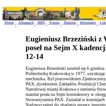
Home
Almanach
BBS
Forum
Historia
Informator
Lek
|
|
|
|
|
|
Eugieniusz Brzeziński z 
poseł na Sejm X kadenc
12-14
Eugieniusz Brzeziński urodził się 6 grudn
Politechnikę Krakowską w 1977, uzyskując
mechanika. Był pracownikiem Zjednoczon
PAX, dyrektorem Zakładów Produkcji Chem
Narodowej miasta Krakowa z ramienia Stow
mandat posła na Sejm kontraktowy w okrę
Stowarzyszenia PAX. Zasiadał w komisjach
Nadzwyczajnej do zbadania sprawy importu