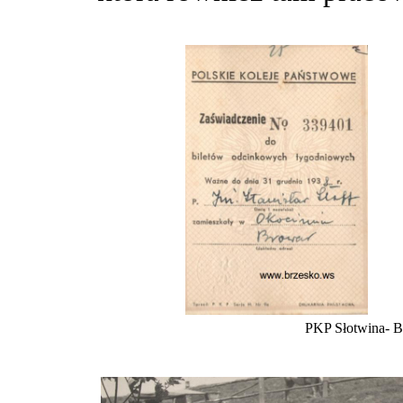
PKP Słotwina- Br