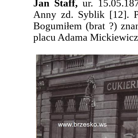
Jan Staff,
ur. 15.05.1
Anny zd. Syblik [12]. 
Bogumiłem (brat ?) znaną
placu Adama Mickiewicza