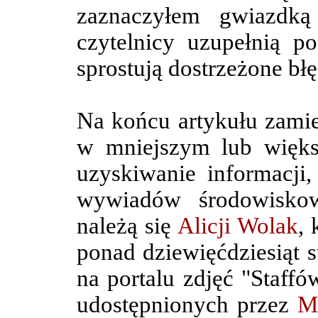
zaznaczyłem gwiazdk
czytelnicy uzupełnią p
sprostują dostrzeżone błę
Na końcu artykułu zamieś
w mniejszym lub więks
uzyskiwanie informacji
wywiadów środowiskow
należą się
Alicji Wolak
, 
ponad dziewięćdziesiąt s
na portalu zdjęć "Staffó
udostępnionych przez
M