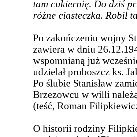
tam cukiernię. Do dziś pr
różne ciasteczka.
Robił t
Po zakończeniu wojny Sta
zawiera w dniu 26.12.194
wspomnianą już wcześniej
udzielał proboszcz ks. J
Po ślubie Stanisław zami
Brzezowcu w willi należ
(teść, Roman Filipkiewicz
O historii rodziny Filip