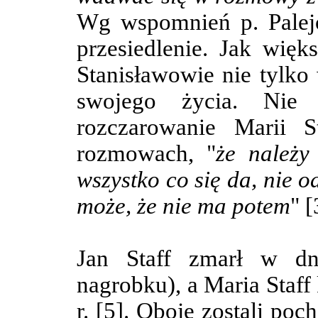
Wg wspomnień p. Palejo
przesiedlenie. Jak wię
Stanisławowie nie tylko
swojego życia. Nie
rozczarowanie Marii S
rozmowach, "
że należy
wszystko co się da, nie 
może, że nie ma potem
" [
Jan Staff
zmarł w dni
nagrobku
), a
Maria Staff 
r. [5]. Oboje zostali po