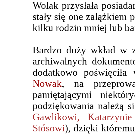
Wolak przysłała posiadan
stały się one zalążkiem 
kilku rodzin mniej lub b
Bardzo duży wkład w zb
archiwalnych dokumen
dodatkowo poświęciła 
Nowak
, na przeprow
pamiętającymi niektór
podziękowania należą s
Gawlikowi, Katarzyni
Stósowi
)
, dzięki którem