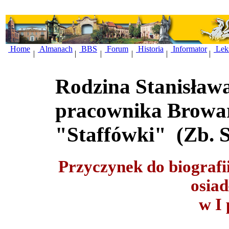
Home
Almanach
BBS
Forum
Historia
Informator
Lek
|
|
|
|
|
|
Rodzina Stanisława
pracownika Browar
"Staffówki"
(Zb. S
Przyczynek do biografii
osia
w I 