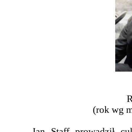
R
(rok wg 
Jan Staff prowadził cu