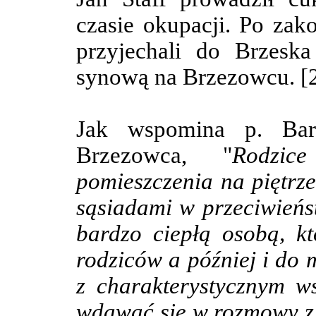
czasie okupacji.
Po zako
przyjechali do Brzesk
synową na Brzezowcu. [2
Jak wspomina p. Barb
Brzezowca, "
Rodzic
pomieszczenia na piętrz
sąsiadami w przeciwieńs
bardzo ciepłą osobą, k
rodziców a później i do 
z charakterystycznym w
wdawać się w rozmowy 