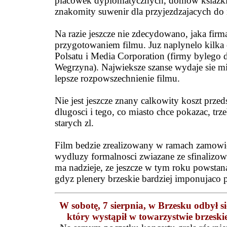
placowek dyplomatycznych, domow ksiazki,
znakomity suwenir dla przyjezdzajacych do 
Na razie jeszcze nie zdecydowano, jaka firm
przygotowaniem filmu. Juz naplynelo kilka o
Polsatu i Media Corporation (firmy bylego 
Wegrzyna). Najwieksze szanse wydaje sie mi
lepsze rozpowszechnienie filmu.
Nie jest jeszcze znany calkowity koszt przed
dlugosci i tego, co miasto chce pokazac, tr
starych zl.
Film bedzie zrealizowany w ramach zamowie
wydluzy formalnosci zwiazane ze sfinalizo
ma nadzieje, ze jeszcze w tym roku powstana
gdyz plenery brzeskie bardziej imponujaco p
W sobot
ę, 7 sierpnia, w Brzesku odbył s
który wystąpił w towarzystwie brzeski