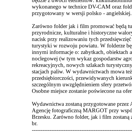
będzie z dwóch elementów: kilkunastomin
wykonanego w technice DV-CAM oraz folderu
przygotowany w wersji polsko - angielskiej.
Zarówno folder jak i film promować będą tu
przyrodnicze, kulturalne i historyczne walo
nacisk przy realizowaniu tych przedsięwzięć
turystyki w rozwoju powiatu. W folderze b
innymi informacje o: zabytkach, obiektach ar
noclegowej (w tym wykaz gospodarstw agro
rekreacyjnych, nowych szlakach turystycznyc
stacjach paliw. W wydawnictwach mowa też 
przedsiębiorczości, przewidywanych kierun
szczególnym uwzględnieniem sfery przetwó
Osobne miejsce zostanie poświecone na ofer
Wydawnictwa zostaną przygotowane przez 
Agencję fotograficzną MARGOT przy wspó
Brzesku. Zarówno folder, jak i film zostaną
br.
--------------------------------------------------------