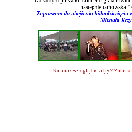
Na samym poczatku koncertu grala równie
nastepnie tarnowska
"
Zapraszam do obejżenia kilkudziesięciu z
Michała Krz
Nie możesz oglądać zdjęć?
Zainstal