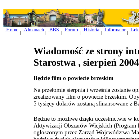
Home
Almanach
BBS
Forum
Historia
Informator
Lek
|
|
|
|
|
|
Wiadomość ze strony int
Starostwa , sierpień 200
Będzie film o powiecie brzeskim
Na przełomie sierpnia i września zostanie o
zrealizowany film o powiecie brzeskim. Oby
5 tysięcy dolarów zostaną sfinansowane z 
Będzie to możliwe dzięki uczestnictwie w 
Aktywizacji Obszarów Wiejskich (Program 
ogłoszonym przez Zarząd Województwa Mało