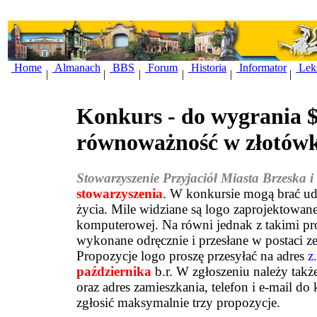
Home
Almanach
BBS
Forum
Historia
Informator
Lek
|
|
|
|
|
|
Konkurs - do wygrania $
równoważność w złotów
Stowarzyszenie Przyjaciół Miasta Brzeska i
stowarzyszenia
. W konkursie mogą brać udz
życia. Mile widziane są logo zaprojektowan
komputerowej. Na równi jednak z takimi pr
wykonane odręcznie i przesłane w postaci 
Propozycje logo proszę przesyłać na adres
z
października
b.r. W zgłoszeniu należy takż
oraz adres zamieszkania, telefon i e-mail do
zgłosić maksymalnie trzy propozycje.