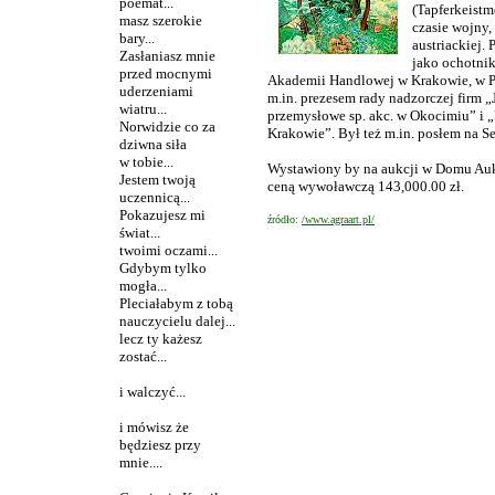
poemat...
(Tapferkeist
masz szerokie
czasie wojny,
bary...
austriackiej.
Zasłaniasz mnie
jako ochotni
przed mocnymi
Akademii Handlowej w Krakowie, w Pa
uderzeniami
m.in. prezesem rady nadzorczej firm 
wiatru...
przemysłowe sp. akc. w Okocimiu” i „
Norwidzie co za
Krakowie”. Był też m.in. posłem na S
dziwna siła
w tobie...
Wystawiony by na aukcji w Domu Au
Jestem twoją
ceną wywoławczą 143,000.00 z
ł.
uczennicą...
Pokazujesz mi
źródło:
/www.agraart.pl/
świat...
twoimi oczami...
Gdybym tylko
mogła...
Pleciałabym z tobą
nauczycielu dalej...
lecz ty każesz
zostać...
i walczyć...
i mówisz że
będziesz przy
mnie....