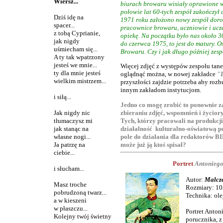
Wiersz...
biurach browaru wisiały oprawione w
połowie lat 60-tych zespół zakończył 
Dziś idę na
1971 roku założono nowy zespół doros
spacer...
pracownice browaru, uczniowie i uc
z tobą Cyprianie,
opiekę. Na początku było nas około 3
jak nigdy
do czerwca 1975, to jest do matury. 
uśmiecham się...
Browaru. Czy i jak długo później zesp
A ty tak wpatrzony
jesteś we mnie...
Więcej zdjęć z występów zespołu tan
ty dla mnie jesteś
oglądnąć można, w nowej zakładce
"
wielkim mistrzem...
przyszłości zajdzie potrzeba aby roz
innym zakładom instytucjom.
i siłą...
Jedno co mogę zrobić to ponownie z
zbieraniu zdjęć, wspomnień i życio
Jak nigdy nic
Tych, którzy pracowali na produkcji
tłumaczysz mi
działalność kulturalno-oświatową 
jak stanąc na
pole do działania dla redaktorów BI
własne nogi...
może już ją ktoś spisał?
Ja patrzę na
ciebie...
Portret
Antoniego
i słucham...
Autor:
Malcz
Masz troche
Rozmiary: 10
pobrudzoną twarz...
Technika: olej
a w kieszeni
w płaszczu...
Portret Anto
Kolejny twój świetny
porucznika, z