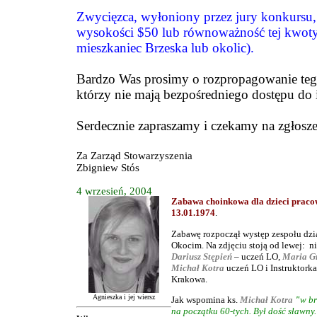
Zwycięzca, wyłoniony przez jury konkursu,
wysokości $50 lub równoważność tej kwoty 
mieszkaniec Brzeska lub okolic).
Bardzo Was prosimy o rozpropagowanie teg
którzy nie mają bezpośredniego dostępu do i
Serdecznie zapraszamy i czekamy na zgłosze
Za Zarząd Stowarzyszenia
Zbigniew Stós
4 wrzesień, 2004
Zabawa choinkowa
dla dzieci prac
13.01.1974
.
Zabawę rozpoczął występ zespołu dzi
Okocim. Na zdjęciu stoją od lewej: n
Dariusz Stępień
– uczeń LO,
Maria G
Michał Kotra
uczeń LO i Instruktorka
Krakowa.
Agnieszka i jej wiersz
Jak wspomina ks.
Michał Kotra
"
w br
na początku 60-tych. Był dość sławny.