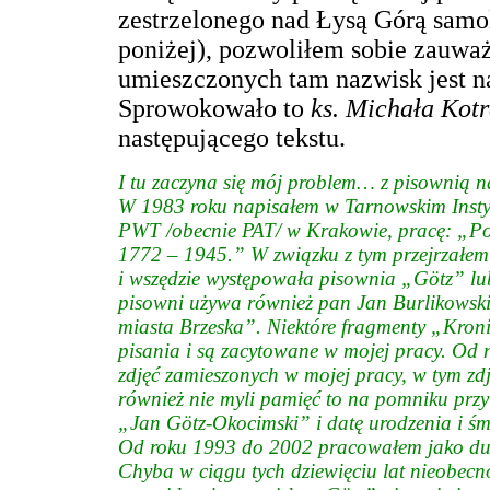
zestrzelonego nad Łysą Górą samol
poniżej), pozwoliłem sobie zauwa
umieszczonych tam nazwisk jest n
Sprowokowało to
ks. Michała Kot
następującego tekstu.
I tu zaczyna się mój problem… z pisownią 
W 1983 roku napisałem w Tarnowskim Insty
PWT /obecnie PAT/ w Krakowie, pracę: „Por
1772 – 1945.” W związku z tym przejrzałe
i wszędzie występowała pisownia „Götz” l
pisowni używa również pan Jan Burlikowski
miasta Brzeska”. Niektóre fragmenty „Kronik
pisania i są zacytowane w mojej pracy. Od n
zdjęć zamieszonych w mojej pracy, w tym zdj
również nie myli pamięć to na pomniku prz
„Jan Götz-Okocimski” i datę urodzenia i śmie
Od roku 1993 do 2002 pracowałem jako dusz
Chyba w ciągu tych dziewięciu lat nieobecn