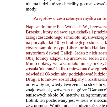
nie ma ludzi którzy chcieliby go realizować
mody.
Parę słów o zestrzelonym myśliwcu br
Napisał do mnie Pan Wojciech W., brzeszcza
Brzesku, który od swojego dziadka i pradziad
załogi zestrzelonego samolotu myśliwskiego
na początku lat 40-tych ubiegłego stulecia,
cięższe samoloty typu Liberator lub Halifa
terytorium dawnej Galicji. Jeden z nich zost
Obaj lotnicy zdążyli się uratować. Jeden z n
Mimo obławy we wsi, udało mu się przeżyć
została 'ukarana' i kilku mieszkańców zginę
odwiedził Okocim aby podziękować ludzio
Drugi z lotników został złapany i rozstrzela
odbywały się wtedy ćwiczenia na strzelnicy.
znajdowała się wówczas na górze "Garbatce"
tenisowych około 30 metrów za ogromnymi b
Lotnik ten pochowany jest w lesie w nieoz
że z pomocą Wojtka uda się odszukać się tę m