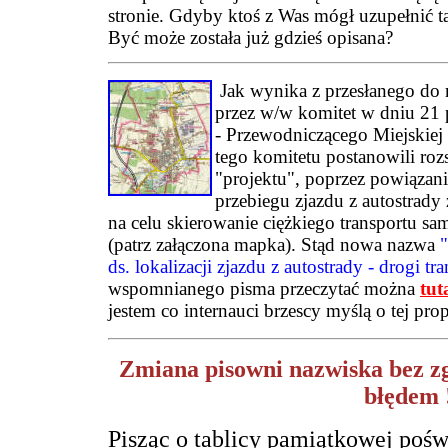
stronie. Gdyby ktoś z Was mógł uzupełnić tą 
Być może została już gdzieś opisana?
Jak wynika z przesłanego do
przez w/w komitet w dniu 21 p
- Przewodniczącego Miejskie
tego komitetu postanowili roz
"projektu", poprzez powiązan
przebiegu zjazdu z autostrady
na celu skierowanie ciężkiego transportu 
(patrz załączona mapka). Stąd nowa nazwa
ds. lokalizacji zjazdu z autostrady - drogi tr
wspomnianego pisma przeczytać można
tut
jestem co internauci brzescy myślą o tej pro
Zmiana pisowni nazwiska bez zgo
błędem 
Pisząc o tablicy pamiątkowej pośw