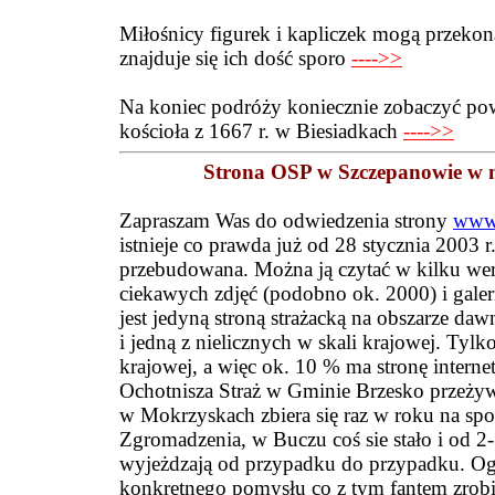
Miłośnicy figurek i kapliczek mogą przekona
znajduje się
ich
dość spor
o
---->>
Na koniec podróży koniecznie zobaczyć pow
kościoła z 1667 r. w Biesiadkach
---->>
Strona OSP w Szczepanowie w no
Z
apraszam
Was do odwiedzenia strony
www.
istnieje co prawda ju
ż
od
28 stycznia 2003 r.,
przebudowana. Można ją czytać w kilku wer
ciekawych zdjęć (podobno ok. 2000) i gale
jest jedyną stroną strażacką na obszarze 
i jedną z nielicznych w skali krajowej. Tyl
krajowej, a więc ok. 10 % ma stronę interne
Ochotnisza Straż w Gminie Brzesko przeżywa 
w Mokrzyskach zbiera się raz w roku na spo
Zgromadzenia, w Buczu coś sie stało i od 2-
wyjeżdzają od przypadku do przypadku. Ogól
konkretnego pomysłu co z tym fantem zrob