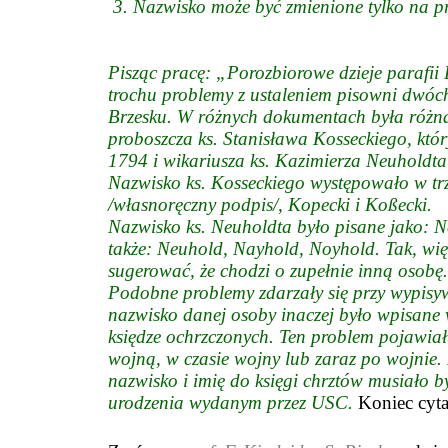
3. Nazwisko może być zmienione tylko na p
Pisząc pracę: „Porozbiorowe dzieje parafi
trochu problemy z ustaleniem pisowni dwóc
Brzesku. W różnych dokumentach była różna
proboszcza ks. Stanisława Kosseckiego, któ
1794 i wikariusza ks. Kazimierza Neuholdta
Nazwisko ks. Kosseckiego występowało w tr
/własnoręczny podpis/, Kopecki i Koßecki.
Nazwisko ks. Neuholdta było pisane jako: Ne
także: Neuhold, Nayhold, Noyhold. Tak, wię
sugerować, że chodzi o zupełnie inną osobę.
Podobne problemy zdarzały się przy wypisy
nazwisko danej osoby inaczej było wpisane
księdze ochrzczonych. Ten problem pojawiał
wojną, w czasie wojny lub zaraz po wojnie
nazwisko i imię do księgi chrztów musiało 
urodzenia wydanym przez USC.
Koniec cyta