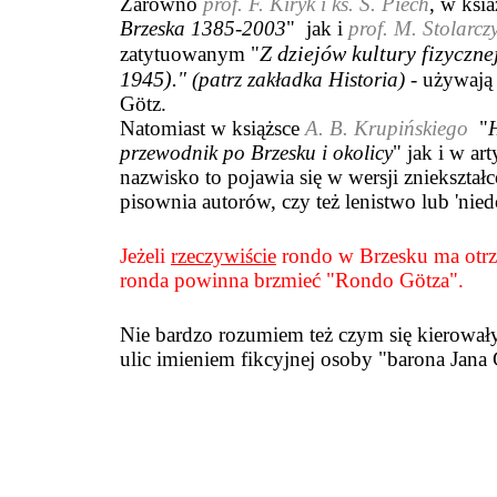
Zarówno
prof. F. Kiryk i ks. S. Piech
, w ksia
Brzeska 1385-2003
" jak i
prof. M. Stolarcz
Z dziejów kultury fizyczne
zatytuowanym "
1945
)
.
" (patrz zakładka Historia) -
używają 
G
öt
z.
Natomiast w książsce
A. B. Krupińskiego
"
H
przewodnik po Brzesku i okolicy
" jak i w a
nazwisko to pojawia się w wersji zniekształc
pisownia autorów, czy też lenistwo lub 'nie
Jeżeli
rzeczywiście
rondo w Brzesku ma otrz
ronda powinna brzmieć "Rondo G
ö
tza".
Nie bardzo rozumiem też czym się kierowały
ulic
imieniem fikcyjnej osoby "barona Jana 