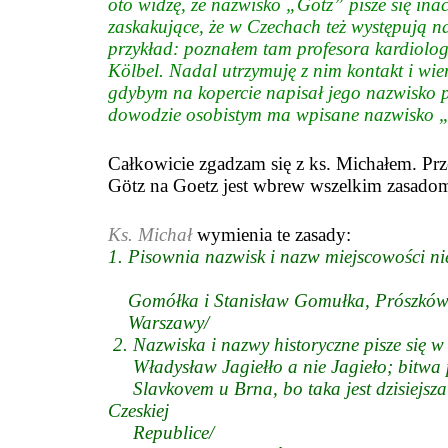
oto widzę, że nazwisko „Götz” pisze się inacz
zaskakujące, że w Czechach też występują n
przykład: poznałem tam profesora kardiolog
Kölbel. Nadal utrzymuję z nim kontakt i wie
gdybym na kopercie napisał jego nazwisko 
dowodzie osobistym ma wpisane nazwisko „
Całkowicie zgadzam się z ks. Michałem. Pr
G
öt
z na Goetz
jest wbrew wszelkim zasadom
Ks. Michał
wymienia te zasady:
1. Pisownia nazwisk i nazw miejscowości ni
Gomółka i Stanisław Gomułka, Prószków
Warszawy/
2. Nazwiska i nazwy historyczne pisze się w
Władysław Jagiełło a nie Jagieło; bitwa 
Slavkovem u Brna, bo taka jest dzisiejsz
Czeskiej
Republice/