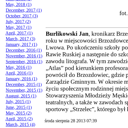
May, 2018 (1)
December, 2017 (1)
fot
October, 2017 (3)
July, 2017 (2)
May, 2017 (1)
Burlikowski Jan
, kronikarz Brze
April, 2017 (1)
March, 2017 (3)
roku w miejscowości Brzozdowce,
January, 2017 (1)
Lwowa. Po ukończeniu szkoły po
December, 2016 (1)
Rawie Ruskiej a następnie do szk
November, 2016 (1)
zawodu litografa. W tym zawodzi
September, 2016 (1)
„Atlas” pod kierunkiem profesora
May, 2016 (1)
April, 2016 (1)
powrócił do Brzozdowiec, gdzie 
January, 2016 (1)
Zarządzie Gminnym. W okresie m
December, 2015 (1)
życiu społecznym rodzinnej miej
November, 2015 (1)
Stowarzyszenia Młodzieży Męskiej
August, 2015 (1)
teatralnych, a także w zawodach
July, 2015 (1)
June, 2015 (1)
sportowy „Strzelec”, którego był
May, 2015 (2)
April, 2015 (2)
środa sierpnia 28 2013 07:39
March, 2015 (4)