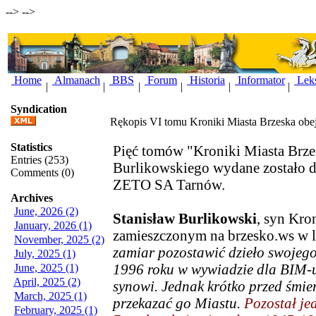
-->
-->
Home
Almanach
BBS
Forum
Historia
Informator
Lek
|
|
|
|
|
|
Syndication
Rękopis VI tomu Kroniki Miasta Brzeska ob
Statistics
Pięć tomów "Kroniki Miasta Brze
Entries (253)
Burlikowskiego wydane zostało 
Comments (0)
ZETO SA Tarnów.
Archives
June, 2026 (2)
Stanisław Burlikowski
, syn Kro
January, 2026 (1)
zamieszczonym na brzesko.ws w l
November, 2025 (2)
zamiar pozostawić dzieło swojego 
July, 2025 (1)
1996 roku w wywiadzie dla BIM-u
June, 2025 (1)
April, 2025 (2)
synowi. Jednak krótko przed śmier
March, 2025 (1)
przekazać go Miastu.
Pozostał je
February, 2025 (1)