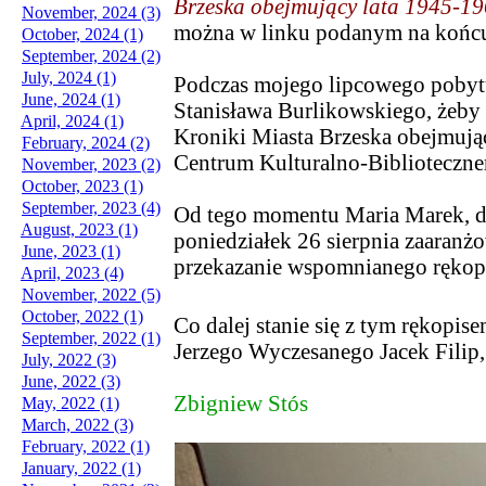
Brzeska obejmujący lata 1945-1
November, 2024 (3)
można w linku podanym na końcu 
October, 2024 (1)
September, 2024 (2)
July, 2024 (1)
Podczas mojego lipcowego pobytu
June, 2024 (1)
Stanisława Burlikowskiego, żeby 
April, 2024 (1)
Kroniki Miasta Brzeska obejmuj
February, 2024 (2)
Centrum Kulturalno-Biblioteczn
November, 2023 (2)
October, 2023 (1)
September, 2023 (4)
Od tego momentu Maria Marek, dy
August, 2023 (1)
poniedziałek 26 sierpnia zaaranżo
June, 2023 (1)
przekazanie wspomnianego rękop
April, 2023 (4)
November, 2022 (5)
October, 2022 (1)
Co dalej stanie się z tym rękopise
September, 2022 (1)
Jerzego Wyczesanego Jacek Filip
July, 2022 (3)
June, 2022 (3)
Zbigniew Stós
May, 2022 (1)
March, 2022 (3)
February, 2022 (1)
January, 2022 (1)