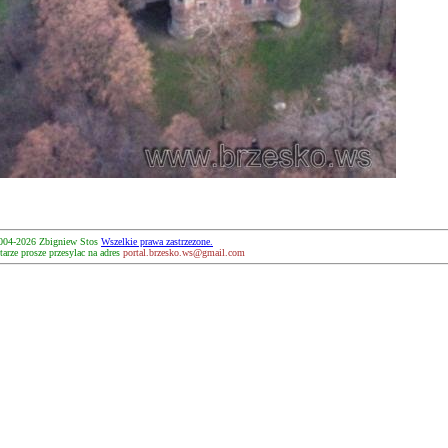
004-2026 Zbigniew Stos
Wszelkie prawa zastrzezone.
arze prosze przesylac na adres
portal.brzesko.ws@gmail.com