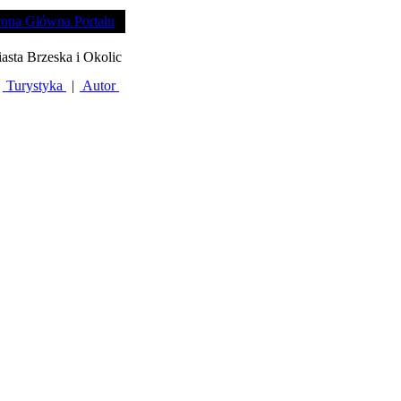
rona Główna Portalu
iasta Brzeska i Okolic
Turystyka
|
Autor