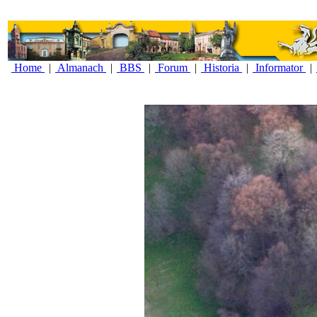
Home
|
Almanach
|
BBS
|
Forum
|
Historia
|
Informator
|