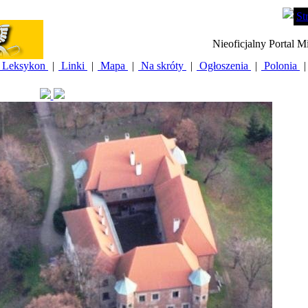
St
Nieoficjalny Portal M
Leksykon
|
Linki
|
Mapa
|
Na skróty
|
Ogłoszenia
|
Polonia
|