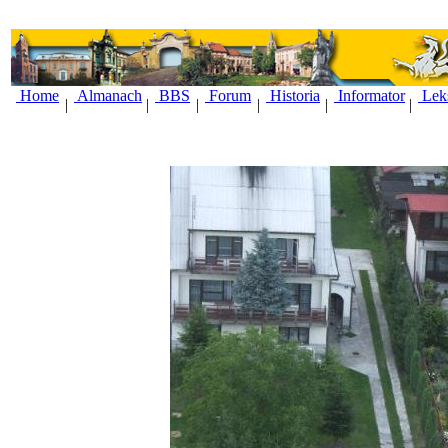
Home
Almanach
BBS
Forum
Historia
Informator
Lek
|
|
|
|
|
|