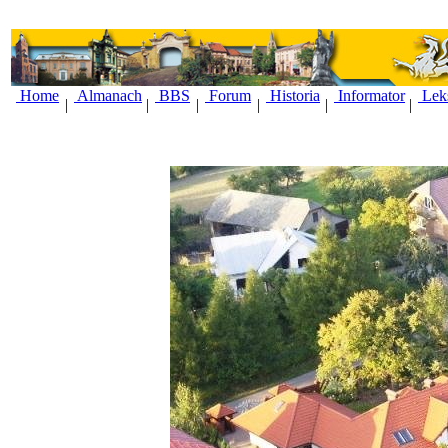
Home
Almanach
BBS
Forum
Historia
Informator
Lek
|
|
|
|
|
|