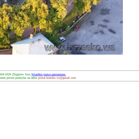
004-2026 Zbigniew Stos
Wszelkie prawa zastrzezone.
arze prosze przesylac na adres
portal.brzesko.ws@gmail.com