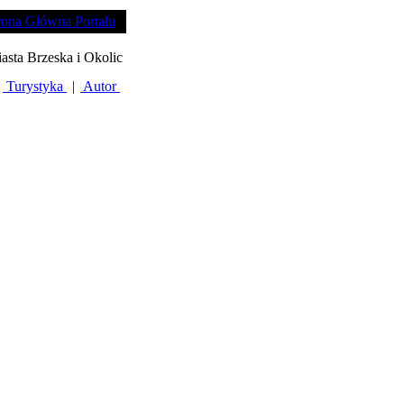
rona Główna Portalu
iasta Brzeska i Okolic
Turystyka
|
Autor