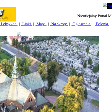
St
Nieoficjalny Portal M
Leksykon
|
Linki
|
Mapa
|
Na skróty
|
Ogłoszenia
|
Polonia
|