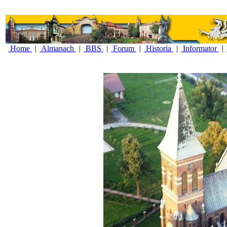
Home
|
Almanach
|
BBS
|
Forum
|
Historia
|
Informator
|