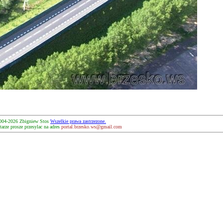
004-2026 Zbigniew Stos
Wszelkie prawa zastrzezone.
arze prosze przesylac na adres
portal.brzesko.ws@gmail.com