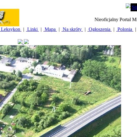
St
Nieoficjalny Portal M
Leksykon
|
Linki
|
Mapa
|
Na skróty
|
Ogłoszenia
|
Polonia
|