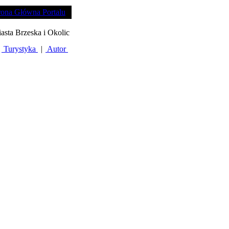
rona Główna Portalu
iasta Brzeska i Okolic
Turystyka
|
Autor