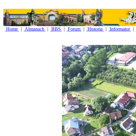
Home
|
Almanach
|
BBS
|
Forum
|
Historia
|
Informator
|