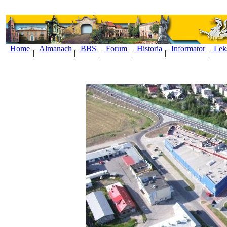
Home
Almanach
BBS
Forum
Historia
Informator
Lek
|
|
|
|
|
|