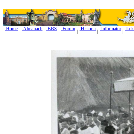
Home
Almanach
BBS
Forum
Historia
Informator
Lek
|
|
|
|
|
|