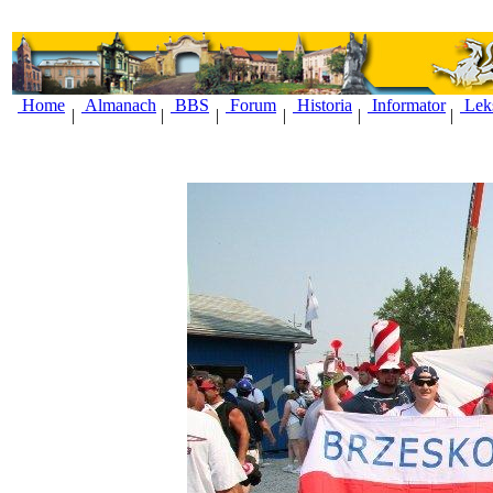
Home
Almanach
BBS
Forum
Historia
Informator
Lek
|
|
|
|
|
|