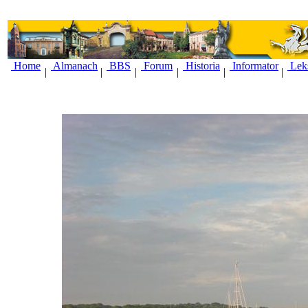
Home
Almanach
BBS
Forum
Historia
Informator
Lek
|
|
|
|
|
|