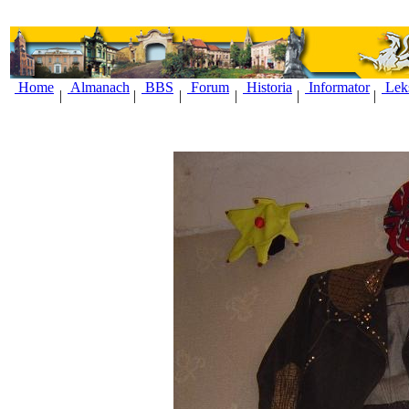
Home
Almanach
BBS
Forum
Historia
Informator
Lek
|
|
|
|
|
|