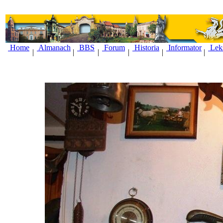
Home
Almanach
BBS
Forum
Historia
Informator
Lek
|
|
|
|
|
|