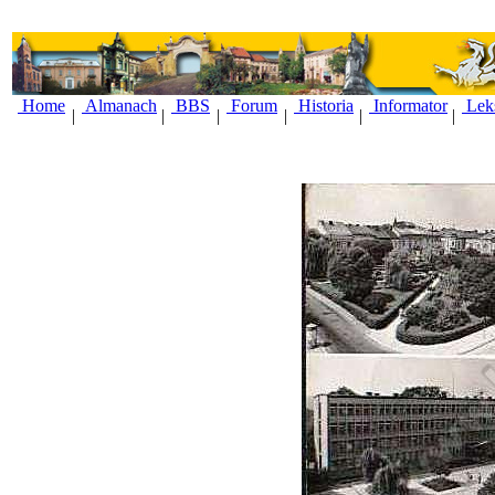
Home
Almanach
BBS
Forum
Historia
Informator
Lek
|
|
|
|
|
|