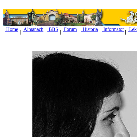
Home
Almanach
BBS
Forum
Historia
Informator
Lek
|
|
|
|
|
|