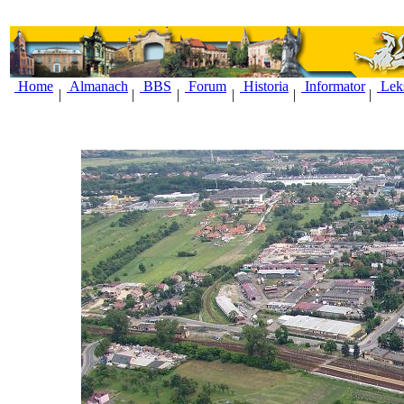
Home
Almanach
BBS
Forum
Historia
Informator
Lek
|
|
|
|
|
|