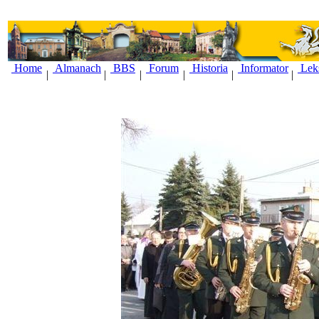
Home
Almanach
BBS
Forum
Historia
Informator
Lek
|
|
|
|
|
|