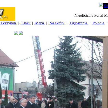
St
Nieoficjalny Portal M
Leksykon
|
Linki
|
Mapa
|
Na skróty
|
Ogłoszenia
|
Polonia
|