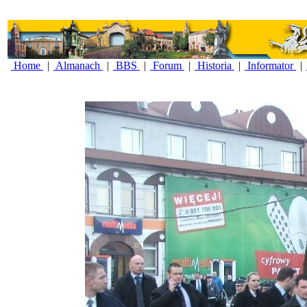
Home
|
Almanach
|
BBS
|
Forum
|
Historia
|
Informator
|