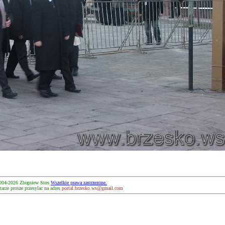
004-2026 Zbigniew Stos
Wszelkie prawa zastrzezone.
arze prosze przesylac na adres
portal.brzesko.ws@gmail.com