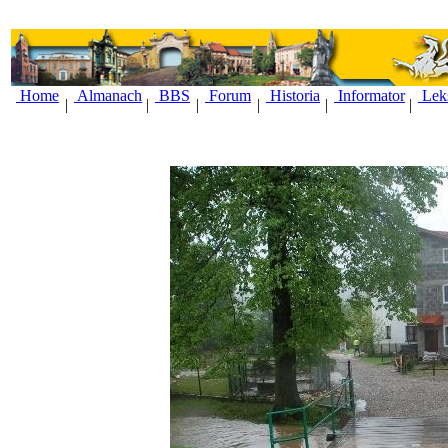
Home
Almanach
BBS
Forum
Historia
Informator
Lek
|
|
|
|
|
|