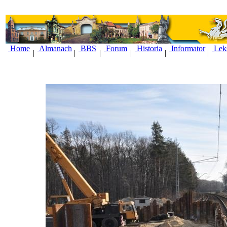
Home
Almanach
BBS
Forum
Historia
Informator
Lek
|
|
|
|
|
|