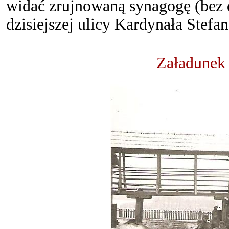
widać zrujnowaną synagogę (bez d
dzisiejszej ulicy Kardynała Stef
Zała
dunek 