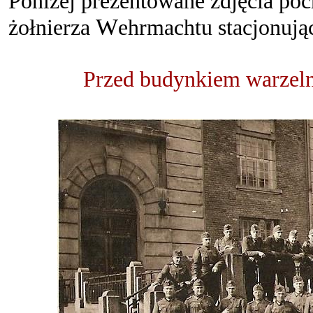
Poniżej prezentowane zdjęcia po
W
żołnierza
ehrmachtu
stacjonują
Przed budynkiem warzel