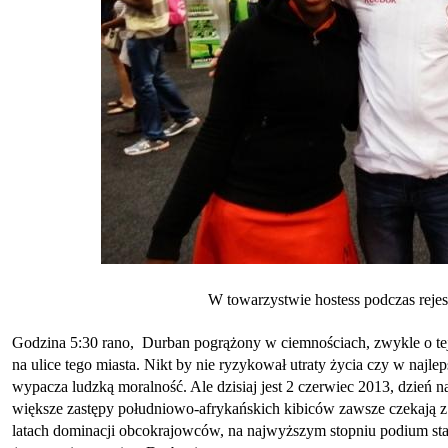
W towarzystwie hostess podczas reje
Godzina 5:30 rano, Durban pogrążony w ciemnościach, zwykle o tej
na ulice tego miasta. Nikt by nie ryzykował utraty życia czy w najl
wypacza ludzką moralność. Ale dzisiaj jest 2 czerwiec 2013, dzień na
większe zastępy południowo-afrykańskich kibiców zawsze czekają z ni
latach dominacji obcokrajowców, na najwyższym stopniu podium s