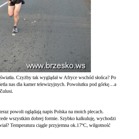
 światła. Czyżby tak wyglądał w Afryce wschód słońca? Po
wietla nas dla kamer telewizyjnych. Powolutku pod górkę…a
Zulusi.
teraz powoli oglądają napis Polska na moich plecach.
zede wszystkim dobrej formie. Szybko kalkuluję, wychodzi
tawiał? Temperatura ciągle przyjemna ok.17ºC, wilgotność