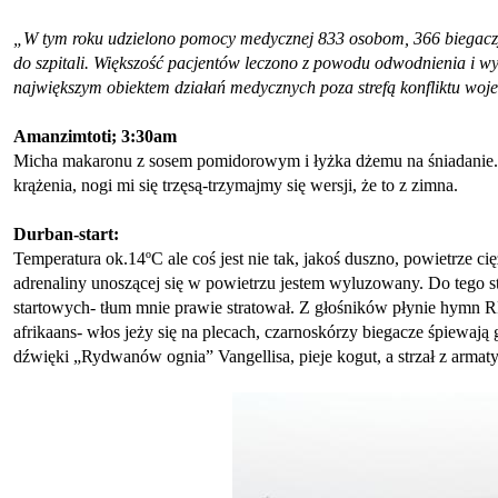
„W tym roku udzielono pomocy medycznej 833 osobom, 366 biegaczy
do szpitali. Większość pacjentów leczono z powodu odwodnienia i 
największym obiektem działań medycznych poza strefą konfliktu wo
Amanzimtoti; 3:30am
Micha makaronu z sosem pomidorowym i łyżka dżemu na śniadanie.
krążenia, nogi mi się trzęsą-trzymajmy się wersji, że to z zimna.
Durban-start:
Temperatura ok.14ºC ale coś jest nie tak, jakoś duszno, powietrze ci
adrenaliny unoszącej się w powietrzu jestem wyluzowany. Do tego s
startowych- tłum mnie prawie stratował. Z głośników płynie hymn 
afrikaans- włos jeży się na plecach, czarnoskórzy biegacze śpiewaj
dźwięki „Rydwanów ognia” Vangellisa, pieje kogut, a strzał z armaty