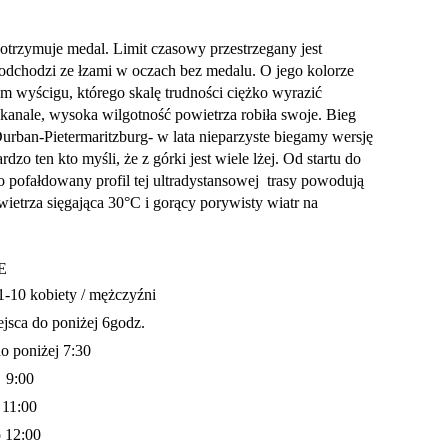
trzymuje medal. Limit czasowy przestrzegany jest
odchodzi ze łzami w oczach bez medalu. O jego kolorze
m wyścigu, którego skalę trudności ciężko wyrazić
kanale, wysoka wilgotność powietrza robiła swoje. Bieg
- Durban-Pietermaritzburg- w lata nieparzyste biegamy wersję
zo ten kto myśli, że z górki jest wiele lżej. Od startu do
o pofałdowany profil tej ultradystansowej trasy powodują
ietrza sięgająca 30°C i gorący porywisty wiatr na
E
1-10 kobiety / mężczyźni
ejsca do poniżej 6godz.
do poniżej 7:30
 9:00
 11:00
 12:00