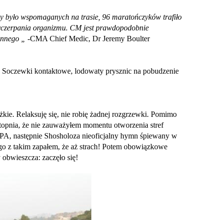
 było wspomaganych na trasie, 96 maratończyków trafiło
wyczerpania organizmu. CM jest prawdopodobnie
jennego „
-CMA Chief Medic, Dr Jeremy Boulter
 Soczewki kontaktowe, lodowaty prysznic na pobudzenie
ężkie. Relaksuję się, nie robię żadnej rozgrzewki. Pomimo
topnia, że nie zauważyłem momentu otworzenia stref
RPA, następnie Shosholoza nieoficjalny hymn śpiewany w
ą go z takim zapałem, że aż strach! Potem obowiązkowe
 obwieszcza: zaczęło się!