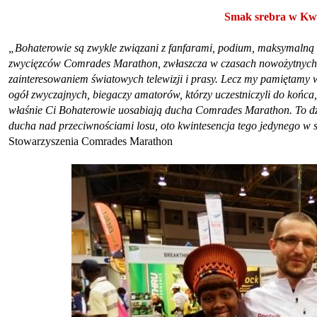
Smak srebra w Kw
„Bohaterowie są zwykle związani z fanfarami, podium, maksymalną 
zwycięzców Comrades Marathon, zwłaszcza w czasach nowożytnych,
zainteresowaniem światowych telewizji i prasy. Lecz my pamiętamy w
ogół zwyczajnych, biegaczy amatorów, którzy uczestniczyli do końca, 
właśnie Ci Bohaterowie uosabiają ducha Comrades Marathon. To dzi
ducha nad przeciwnościami losu, oto kwintesencja tego jedynego 
Stowarzyszenia Comrades Marathon