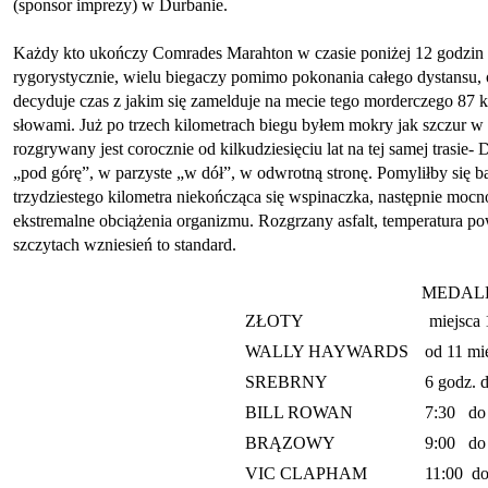
(sponsor imprezy) w Durbanie.
Każdy kto ukończy Comrades Marahton w czasie poniżej 12 godzin o
rygorystycznie, wielu biegaczy pomimo pokonania całego dystansu, 
decyduje czas z jakim się zamelduje na mecie tego morderczego 87 k
słowami. Już po trzech kilometrach biegu byłem mokry jak szczur w 
rozgrywany jest corocznie od kilkudziesięciu lat na tej samej trasie
„pod górę”, w parzyste „w dół”, w odwrotną stronę. Pomyliłby się bard
trzydziestego kilometra niekończąca się wspinaczka, następnie mocn
ekstremalne obciążenia organizmu. Rozgrzany asfalt, temperatura pow
szczytach wzniesień to standard.
MEDAL
ZŁOTY
miejsca 
WALLY HAYWARDS
od 11 mi
SREBRNY
6 godz. 
BILL ROWAN
7:30 do
BRĄZOWY
9:00 do
VIC CLAPHAM
11:00 do