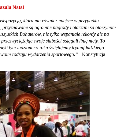
azulu Natal
ekspozycją, która ma również miejsce w przypadku
 przyznawane są ogromne nagrody i otaczani są olbrzymim
szystkich Bohaterów, nie tylko wspaniałe rekordy ale na
przezwyciężając swoje słabości osiągali linię mety. To
ęki tym ludziom co roku świętujemy tryumf ludzkiego
w swoim rodzaju wydarzenia sportowego.”
-Konstytucja