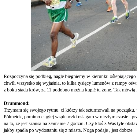
Rozpoczyna się podbieg, nagle biegniemy w kierunku oślepiającego
chwili wszystko się wyjaśnia, to kilka tysięcy lumenów z rampy oś
z boku stada krów, za 11 podobno można kupić tu żonę. Tak mówią 
Drummond:
Trzymam się swojego rytmu, ci którzy tak szturmowali na początku, 
Półmetek, pomimo ciągłej wspinaczki osiągam w niezłym czasie i pr
na to, że jest szansa na złamanie 7 godzin. Czy ktoś z Was tyle obs
jakby spadła po wydostaniu się z miasta. Noga podaje , jest dobrze.