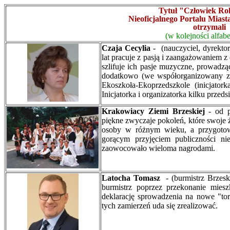
Tytuł "Człowiek Ro
Nieoficjalnego Portalu Miast
otrzymali
(w kolejności alfabe
Czaja Cecylia
- (nauczyciel, dyrekt
lat pracuje z pasją i zaangażowaniem z
szlifuje ich pasje muzyczne, prowadz
dodatkowo (we współorganizowany z
Ekoszkoła-Ekoprzedszkole (inicjato
Inicjatorka i organizatorka kilku prze
Krakowiacy Ziemi Brzeskiej
- od p
piękne zwyczaje pokoleń, które swoje ż
osoby w różnym wieku, a przygotowan
gorącym przyjęciem publiczności ni
zaowocowało wieloma nagrodami.
Latocha Tomasz
- (burmistrz Brzes
burmistrz poprzez przekonanie mie
deklarację sprowadzenia na nowe "tor
tych zamierzeń uda się zrealizować.