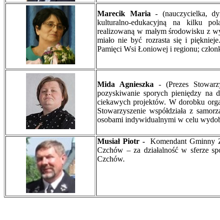
Marecik Maria
- (nauczycielka, d
kulturalno-edukacyjną na kilku pol
realizowaną w małym środowisku z wy
miało nie być rozrasta się i pięknieje
Pamięci Wsi Łoniowej i regionu; członk
Mida Agnieszka
- (Prezes Stowarz
pozyskiwanie sporych pieniędzy na dz
ciekawych projektów. W dorobku organi
Stowarzyszenie współdziała z samorzą
osobami indywidualnymi w celu wydob
Musiał Piotr -
Komendant Gminny ZO
Czchów – za działalność w sferze sp
Czchów.