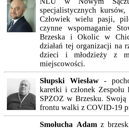
NLU w Nowym Sączu, 
specjalistycznych kursów
Człowiek wielu pasji, p
czynne wspomaganie Stow
Brzeska i Okolic w Chic
działań tej organizacji na
dzieci i młodzieży z m
miejscowości.
Słupski
Wiesław
- poch
karetki i członek Zespoł
SPZOZ w Brzesku. Swoją of
frontu walki z COVID-19 pr
Smołucha
Adam
z brzesk