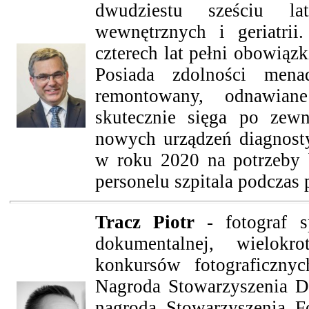
dwudziestu sześciu la
wewnętrznych i geriatri
czterech lat pełni obowią
Posiada zdolności menad
remontowany, odnawian
skutecznie sięga po zew
nowych urządzeń diagnosty
w roku 2020 na potrzeby 
personelu szpitala podcza
Tracz Piotr
- fotograf sp
dokumentalnej, wielokro
konkursów fotograficzny
Nagroda Stowarzyszenia Dz
nagroda Stowarzyszenia 