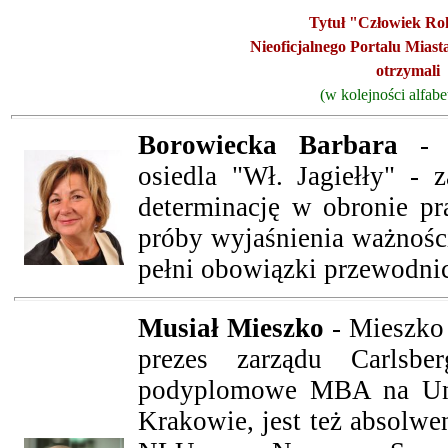
Tytu
ł
"C
złowiek Ro
Nieoficjalnego Portalu Miast
otrzymali
(w kolejności alfabe
Borowiecka Barbara
osiedla "Wł. Jagiełły" - 
determinację w obronie p
próby wyjaśnienia
ważności
pełni obowiązki przewodnic
Musiał
Mieszko
- Mieszko 
prezes zarządu Carlsbe
podyplomowe MBA na Un
Krakowie, jest też absolw