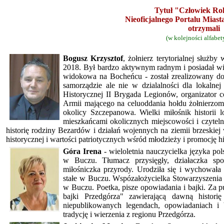
Tytuł "Człowiek Ro
Nieoficjalnego Portalu Miast
otrzymali
(w kolejności alfabet
Bogusz
Krzysztof
, żołnierz terytorialnej służb
2018
. Był bardzo aktywnym radnym i posiadał w
widokowa na Bocheńcu -
został zrealizowany d
samorządzie ale nie w dzialalności dla lokalnej
Historycznej II Brygada Legionów, organizator
Armii mającego na celuoddania hołdu żołnierzo
okolicy Szczepanowa. Wielki miłośnik historii l
mieszkańcami okolicznych miejscowości i czyteln
historię rodziny Bezardów i działań wojennych na ziemii brzeskiej
historycznej i wartości patriotycznych wśród młodzieży i promocję his
Góra
Irena
- wieloletnia nauczycielka języka po
w Buczu. Tłumacz przysięgły, działaczka społ
miłośniczka przyrody. Urodziła się i wychowała
stałe w Buczu.
W
spózałożycielka Stowarzyszen
w Buczu. Poetka, pisze opowiadania i bajki. Za 
bajki Przedgórza" zawierającą dawną historię
niepublikowanych legendach, opowiadaniach i b
tradycję i wierzenia z regionu Przedgórza.