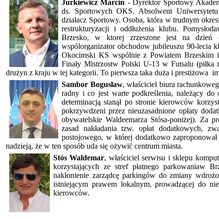
Jurkiewicz Marcin
- Dyrektor Sportowy Akademi
ds. Sportowych OKS. Absolwent Uniwersytetu
działacz Sportowy. Osoba, która w trudnym okres
restrukturyzacji i oddłużenia klubu. Pomysło
Brzesko, w ktorej zrzeszone jest na dzie
wspólorganizator obchodow jubileuszu 90-lecia 
Okocimski KS wspólnie z Powiatem Brzeskim i
Finały Mistrzostw Polski U-13 w Futsalu (piłka 
drużyn z kraju w tej kategorii. To pierwsza taka duża i prestiżowa i
Sambor Bogusław
, właściciel biura rachunkowe
radny i co jest warte podkreślenia, należący do 
determinacją stanął po stronie kierowców korzyst
pokrzywdzeni przez nieuzasadnione opłaty dodat
obywatelskie Waldeemarza Stósa-poniżej).
Za pro
zasad nakładania tzw. opłat dodatkowych, zw
postojowego, w której dodatkowo zaproponowa
nadzieją, że w ten sposób uda się ożywić centrum miasta.
Stós Waldemar
, właściciel serwisu i sklepu komp
korzystających ze stref płatnego parkowaniaw B
nakłonienie
zarządcę parkingów do
zmiany wdrożon
istniejącym prawem lokalnym, prowadzącej do nie
kierowców.