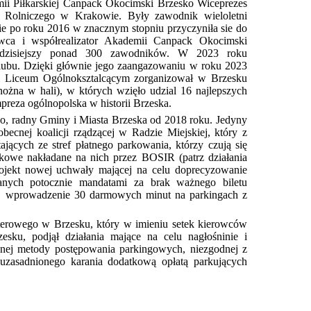
i Piłkarskiej Canpack Okocimski Brzesko Wiceprezes
 Rolniczego w Krakowie. Były zawodnik wieloletni
ie po roku 2016 w znacznym stopniu przyczyniła sie do
dawca i współrealizator Akademii Canpack Okocimski
ń dzisiejszy ponad 300 zawodników. W 2023 roku
klubu. Dzięki głównie jego zaangazowaniu w roku 2023
 Liceum Ogólnoksztalcącym zorganizował w Brzesku
nożna w hali), w których wzięło udzial 16 najlepszych
mpreza ogólnopolska w historii Brzeska.
go, radny Gminy i Miasta Brzeska od 2018 roku.
Jedyny
obecnej koalicji rządzącej w Radzie Miejskiej, który z
ających ze stref płatnego parkowania, którzy czują się
kowe nakładane na nich przez BOSIR (patrz działania
jekt nowej uchwały mającej na celu doprecyzowanie
anych potocznie mandatami za brak ważnego biletu
ł wprowadzenie 30 darmowych minut na parkingach z
uterowego w Brzesku, który w imieniu setek kierowców
rzesku,
podjął działania mające na celu nagłośninie i
ej metody postępowania parkingowych,
niezgodnej z
uzasadnionego karania dodatkową opłatą parkujących