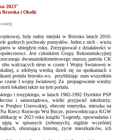
ku 2023"
a Brzeska i Okolic
ycznej
)
y wojskowej, były radny miejski w Brzesku latach 2010-
iele godnych pochwały pomysłów. Jeden z nich -
wieża
opiero w ubiegłym roku. Zrezygnował z działalności w
 społecznosci.
Jest członkiem Grupy Rekonstrukcyjnej
 corocznego dwunastokilometrowego marszu patrolu CK
m obu walczących stron w czasie I Wojny Światowej w
okalnej
, a zdobytą wiedzą dzieli się na spotkaniach z
ikami portalu brzesko.ws, przybliżając
nam wszystkim
 w czasie I wojny światowej.
Za propagowanie wiedzy
torii lokalnej także na tym portalu.
lskiego i rosyjskiego, w latach 1982-1992 Dyrektor PSP
eczna i samorządowa, wielki przyjaciel młodzieży,
 w Porąbce Uszewskiej, obecnie emerytka, mieszka na
ia Na Rzecz Rozwoju Wsi Bucze, przewodnicząca KGW
publikację w 2023 roku książki "Legendy, opowiadania i
 ujętą w spisanych (zebranych), nigdzie wcześniej
ajkach, obrazująca historię, życie mieszkańców, ich