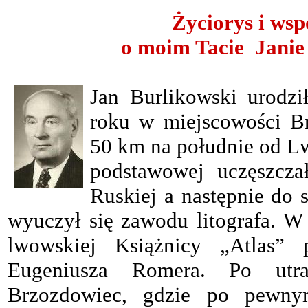
Życiorys i ws
o moim Tacie Janie
Jan Burlikowski urodzi
roku w miejscowości B
50 km na południe od L
podstawowej uczęszcz
Ruskiej a następnie do 
wyuczył się zawodu litografa. 
lwowskiej Książnicy „Atlas” 
Eugeniusza Romera. Po utr
Brzozdowiec, gdzie po pewny