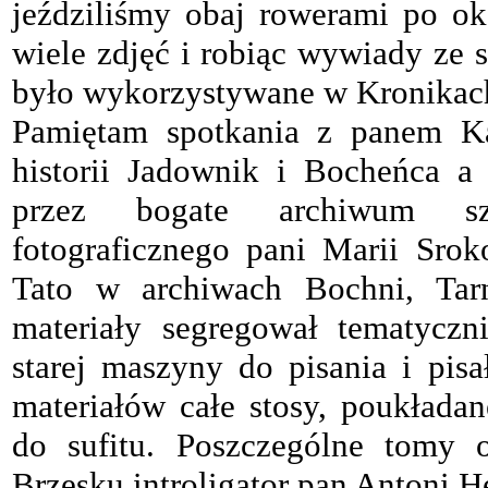
jeździliśmy obaj rowerami po o
wiele zdjęć i robiąc wywiady ze s
było wykorzystywane w Kronikac
Pamiętam spotkania z panem K
historii Jadownik i Bocheńca a
przez bogate archiwum sz
fotograficznego pani Marii Srok
Tato w archiwach Bochni, Tar
materiały segregował tematyczn
starej maszyny do pisania i pis
materiałów całe stosy, poukłada
do sufitu. Poszczególne tomy 
Brzesku introligator pan Antoni He